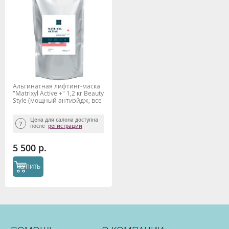
Альгинатная лифтинг-маска
"Matrixyl Active +" 1,2 кг Beauty
Stylе (мощный антиэйдж, все
типы кожи)
Цена для салона доступна
после
регистрации
5 500 р.
КУПИТЬ