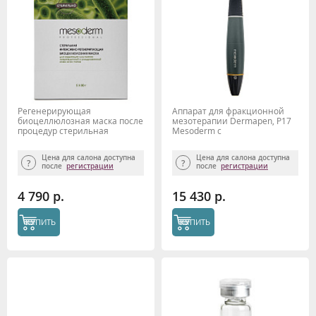
Регенерирующая
Аппарат для фракционной
биоцеллюлозная маска после
мезотерапии Dermapen, P17
процедур стерильная
Mesoderm c
Mesoderm, 5 шт
Регистрационным
удостоверением
Цена для салона доступна
Цена для салона доступна
после
регистрации
после
регистрации
4 790 р.
15 430 р.
КУПИТЬ
КУПИТЬ