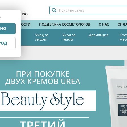
сплатный по РФ)
?
НДЫ
НОВОСТИ
ПОДДЕРЖКА КОСМЕТОЛОГОВ
О НАС
ОПЛА
РНО
тетическая
Уход за
Уход за
Депиляция
Кос
едицина
лицом
телом
мас
РОД
одарок !