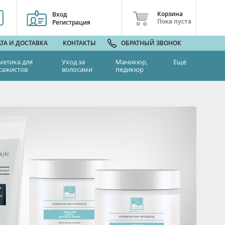
Корзина
Вход
Пока пуста
Регистрация
ТА И ДОСТАВКА
КОНТАКТЫ
ОБРАТНЫЙ ЗВОНОК
метика для
Уход за
Маникюр,
Ещё
сажистов
волосами
педикюр