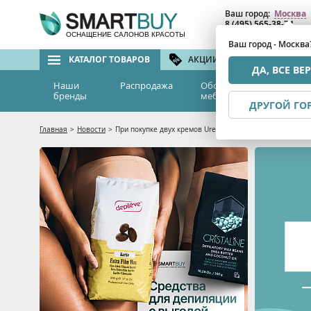
Ваш город:
Москва
8 (495) 565-38-74
8 (800) 775-82-76
(бе
ОСНАЩЕНИЕ САЛОНОВ КРАСОТЫ
Ваш город - Москва
КАТАЛОГ ТОВАРОВ
АКЦИИ И СКИДКИ
БРЕ
ДА, ВСЕ ВЕ
Наши
Распродажа
Оборудование и
Эс
бренды
мебель
м
ДРУГОЙ ГО
Главная
>
Новости
>
При покупке двух кремов Urea Beauty Style — третий в п