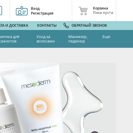
Корзина
Вход
Пока пуста
Регистрация
ТА И ДОСТАВКА
КОНТАКТЫ
ОБРАТНЫЙ ЗВОНОК
метика для
Уход за
Маникюр,
Ещё
сажистов
волосами
педикюр