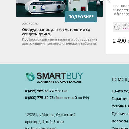
0,
Фотозащитный крем MESODERM SPF30,
Постпил
100 мл
сыворотк
Refresh 
ПОДРОБНЕЕ
20.07.2026
Цена для салона доступна после
Цен
авторизации
авт
Оборудование для косметологии со
скидкой до 40%
Профессиональные аппараты и оборудование
1 600 р.
2 490 
ТЬ
КУПИТЬ
для оснащения косметологического кабинета.
ПОМОЩ
8 (495) 565-38-74
Москва
Центр по
8 (800) 775-82-76
(бесплатный по РФ)
Гарантия
Условия 
Публична
129281, г. Москва, Олонецкий
Вопросы 
проезд, д. 4, к. 2, 6 этаж
Свяжитес
(м. Бабушкинская)