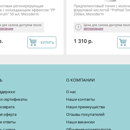
инговая регенерирующая
Предпилинговый тоник с молоч
а с охлаждающим эффектом "PP
феруловой кислотой "PrePeel To
serum" 50 мл, Mesoderm
200мл, Mesoderm
а для салона доступна после
Цена для салона доступна пос
оризации
авторизации
р.
1 310 р.
КУПИТЬ
Ь
О КОМПАНИИ
ддержки
О нас
 и сертификаты
Наши контакты
возврата
Наши преимущества
я оферта
Отзывы покупателей
и ответы
Наши вакансии
ь с нами
Обучение косметологов