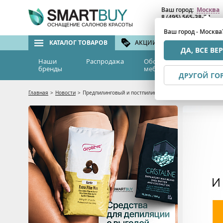
Ваш город:
Москва
8 (495) 565-38-74
8 (800) 775-82-76
(бе
ОСНАЩЕНИЕ САЛОНОВ КРАСОТЫ
Ваш город - Москва
КАТАЛОГ ТОВАРОВ
АКЦИИ И СКИДКИ
БРЕ
ДА, ВСЕ ВЕ
Наши
Распродажа
Оборудование и
Эс
бренды
мебель
м
ДРУГОЙ ГО
Главная
>
Новости
>
Предпилинговый и постпилинговый уход MESODERM со 