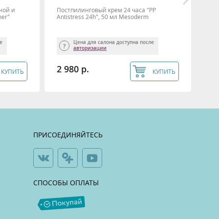
ной и
Постпилинговый крем 24 часа "PP
Фот
ner"
Antistress 24h", 50 мл Mesoderm
100
ле
Цена для салона доступна после
авторизации
2 980 р.
2 
КУПИТЬ
КУПИТЬ
ПРИСОЕДИНЯЙТЕСЬ
СПОСОБЫ ОПЛАТЫ