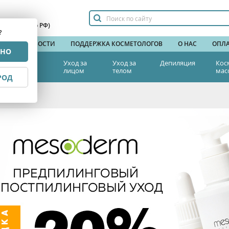
сплатный по РФ)
?
НДЫ
НОВОСТИ
ПОДДЕРЖКА КОСМЕТОЛОГОВ
О НАС
ОПЛА
РНО
тетическая
Уход за
Уход за
Депиляция
Кос
едицина
лицом
телом
мас
РОД
скидкой 20%