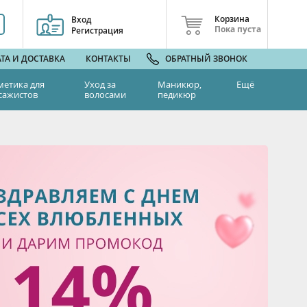
Корзина
Вход
Пока пуста
Регистрация
ТА И ДОСТАВКА
КОНТАКТЫ
ОБРАТНЫЙ ЗВОНОК
метика для
Уход за
Маникюр,
Ещё
сажистов
волосами
педикюр