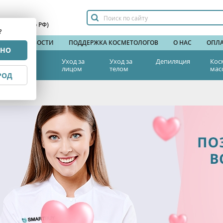
сплатный по РФ)
?
НДЫ
НОВОСТИ
ПОДДЕРЖКА КОСМЕТОЛОГОВ
О НАС
ОПЛА
РНО
тетическая
Уход за
Уход за
Депиляция
Кос
едицина
лицом
телом
мас
РОД
14% на ВСЕ