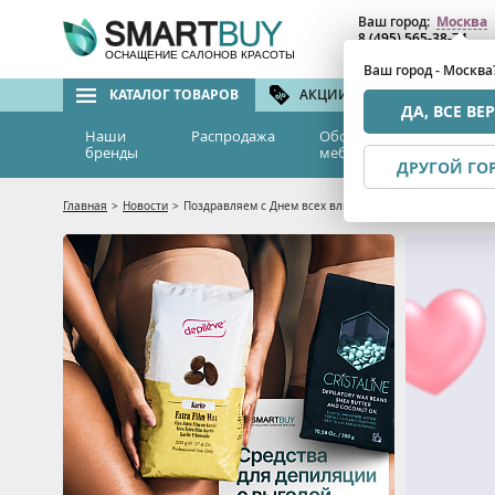
Ваш город:
Москва
8 (495) 565-38-74
8 (800) 775-82-76
(бе
ОСНАЩЕНИЕ САЛОНОВ КРАСОТЫ
Ваш город - Москва
КАТАЛОГ ТОВАРОВ
АКЦИИ И СКИДКИ
БРЕ
ДА, ВСЕ ВЕ
Наши
Распродажа
Оборудование и
Эс
бренды
мебель
м
ДРУГОЙ ГО
Главная
>
Новости
>
Поздравляем с Днем всех влюбленных и дарим скидку 