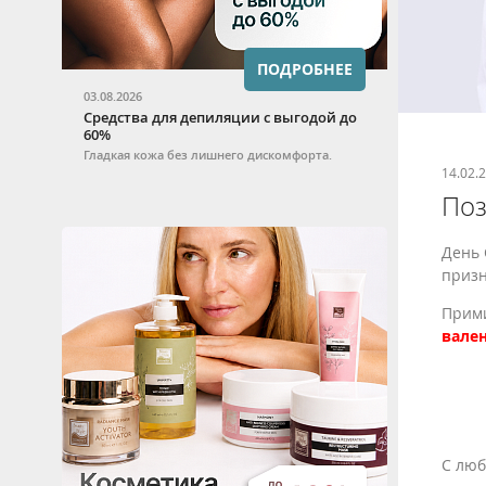
ПОДРОБНЕЕ
03.08.2026
Средства для депиляции с выгодой до
60%
Гладкая кожа без лишнего дискомфорта.
14.02.
Поз
День 
призн
Прими
вале
С люб