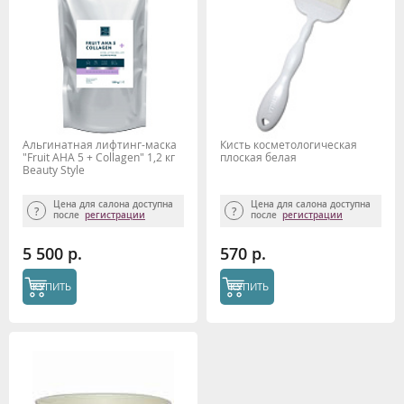
Альгинатная лифтинг-маска
Кисть косметологическая
"Fruit AHA 5 + Collagen" 1,2 кг
плоская белая
Beauty Style
Цена для салона доступна
Цена для салона доступна
после
регистрации
после
регистрации
5 500 р.
570 р.
КУПИТЬ
КУПИТЬ