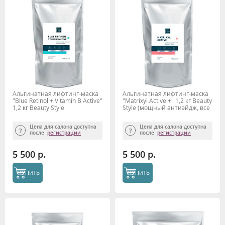
Альгинатная лифтинг-маска
Альгинатная лифтинг-маска
"Blue Retinol + Vitamin B Active"
"Matrixyl Active +" 1,2 кг Beauty
1,2 кг Beauty Stylе
Stylе (мощный антиэйдж, все
типы кожи)
Цена для салона доступна
Цена для салона доступна
после
регистрации
после
регистрации
5 500 р.
5 500 р.
КУПИТЬ
КУПИТЬ