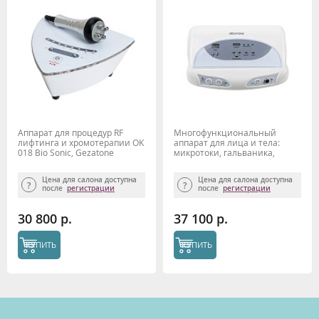
Аппарат для процедур RF
Многофункциональный
лифтинга и хромотерапии OK
аппарат для лица и тела:
018 Bio Sonic, Gezatone
микротоки, гальваника,
тепло-холод Biolift 840
Gezatone
Цена для салона доступна
Цена для салона доступна
после
регистрации
после
регистрации
30 800 р.
37 100 р.
КУПИТЬ
КУПИТЬ