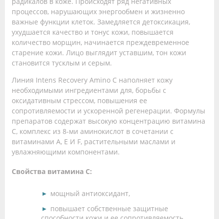
радикалов в коже. Происходят ряд негативных
процессов, нарушающих энергообмен и жизненно
важные функции клеток. Замедляется детоксикация,
ухудшается качество и тонус кожи, повышается
количество морщин, начинается преждевременное
старение кожи. Лицо выглядит уставшим, тон кожи
становится тусклым и серым.
Линия Intens Recovery Amino С наполняет кожу
необходимыми ингредиентами для, борьбы с
оксидативным стрессом, повышения ее
сопротивляемости и ускоренной регенерации. Формулы
препаратов содержат высокую концентрацию витамина
С, комплекс из 8-ми аминокислот в сочетании с
витаминами А, Е И F, растительными маслами и
увлажняющими компонентами.
Свойства витамина С:
мощный антиоксидант,
повышает собственные защитные
способности кожи и ее сопротивляемость