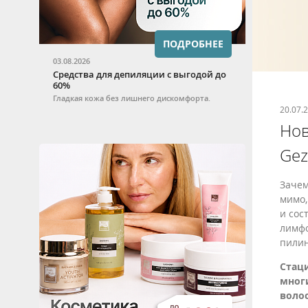
ПОДРОБНЕЕ
03.08.2026
Средства для депиляции с выгодой до
60%
Гладкая кожа без лишнего дискомфорта.
20.07.
Нов
Gez
Зачем
мимо,
и сос
лимфо
пилин
Стаци
многи
волос