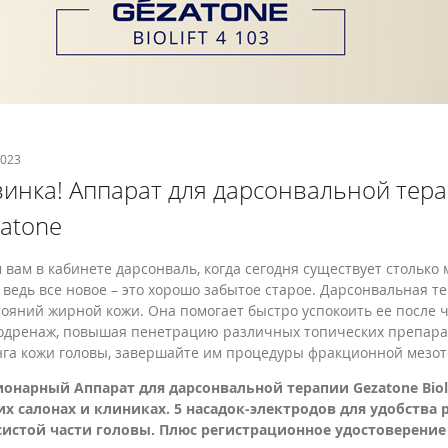
2023
инка! Аппарат для дарсонвальной терапи
atone
 вам в кабинете дарсонваль, когда сегодня существует стольк
 ведь все новое – это хорошо забытое старое. Дарсонвальная 
тояний жирной кожи. Она помогает быстро успокоить ее после 
дренаж, повышая пенетрацию различных топических препарат
га кожи головы, завершайте им процедуры фракционной мезот
онарный Аппарат для дарсонвальной терапии Gezatone Bioli
х салонах и клиниках. 5 насадок-электродов для удобства 
истой части головы. Плюс регистрационное удостоверение 