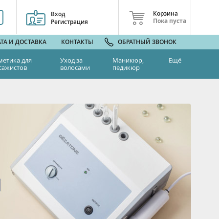
Корзина
Вход
Пока пуста
Регистрация
ТА И ДОСТАВКА
КОНТАКТЫ
ОБРАТНЫЙ ЗВОНОК
метика для
Уход за
Маникюр,
Ещё
сажистов
волосами
педикюр