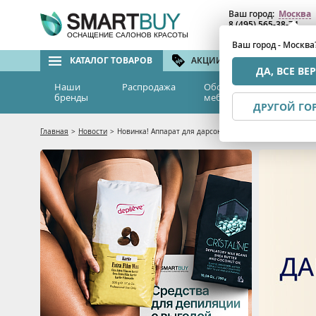
Ваш город:
Москва
8 (495) 565-38-74
8 (800) 775-82-76
(бе
ОСНАЩЕНИЕ САЛОНОВ КРАСОТЫ
Ваш город - Москва
КАТАЛОГ ТОВАРОВ
АКЦИИ И СКИДКИ
БРЕ
ДА, ВСЕ ВЕ
Наши
Распродажа
Оборудование и
Эс
бренды
мебель
м
ДРУГОЙ ГО
Главная
>
Новости
>
Новинка! Аппарат для дарсонвальной терапии с 5 насадк