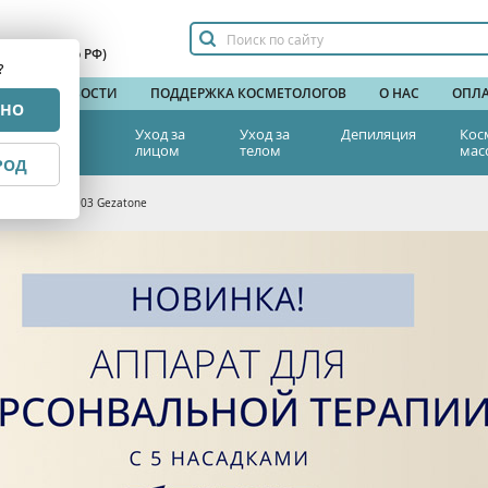
сплатный по РФ)
?
НДЫ
НОВОСТИ
ПОДДЕРЖКА КОСМЕТОЛОГОВ
О НАС
ОПЛА
РНО
тетическая
Уход за
Уход за
Депиляция
Кос
едицина
лицом
телом
мас
РОД
ами Biolift 4 103 Gezatone