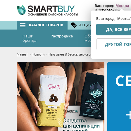
Ваш город:
Москва
8 (495) 565-38-74
8 (800) 775-82-76
(бе
ОСНАЩЕНИЕ САЛОНОВ КРАСОТЫ
Ваш город - Москва
КАТАЛОГ ТОВАРОВ
АКЦИИ И СКИДКИ
БРЕ
ДА, ВСЕ ВЕ
Наши
Распродажа
Оборудование и
Эс
бренды
мебель
м
ДРУГОЙ ГО
Главная
>
Новости
>
Неизменный бестселлер серия Аква 24 + 20% покупки в