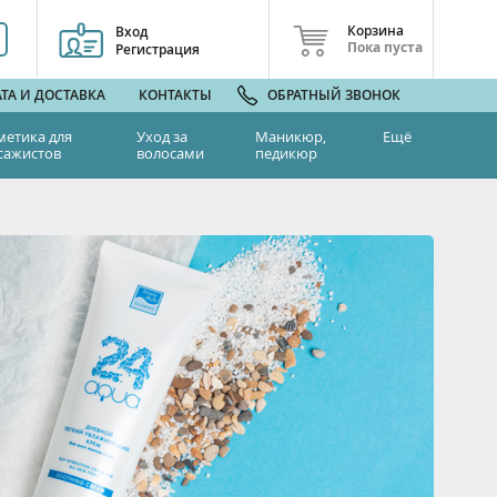
Корзина
Вход
Пока пуста
Регистрация
ТА И ДОСТАВКА
КОНТАКТЫ
ОБРАТНЫЙ ЗВОНОК
метика для
Уход за
Маникюр,
Ещё
сажистов
волосами
педикюр