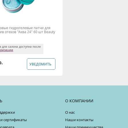
овые гидрогелевые патчи для
ив отеков "Аква 24" 60 шт Beauty
а для салона доступна после
оризации
р.
УВЕДОМИТЬ
Ь
О КОМПАНИИ
ддержки
О нас
 и сертификаты
Наши контакты
возврата
Наши преимущества