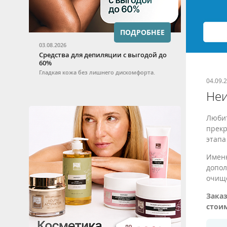
ПОДРОБНЕЕ
03.08.2026
Средства для депиляции с выгодой до
60%
Гладкая кожа без лишнего дискомфорта.
04.09.
Неи
Любит
прекр
этапа
Именн
допол
очище
Зака
стои