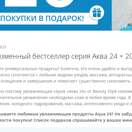
2023
зменный бестселлер серия Аква 24 + 20
е универсальные продукты? Конечно, это очень удобно и выгод
асно сочетаются с любыми видами уходов, массажа, аппаратны
 очищения и завершения и помогают существенно сэкономить.
о поэтому увлажняющая серия «Аква 24» от Beauty Style неизм
нительное увлажнение необходимо коже в любое время года. В 
ния, холодного гидрирования, массажа, интенсивного ухода и 
зываете любимые увлажняющие продукты Aqua 24? Не забуд
мости покупки! Список подарков спрашивайте у ваших мен