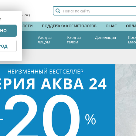
сплатный по РФ)
?
НДЫ
НОВОСТИ
ПОДДЕРЖКА КОСМЕТОЛОГОВ
О НАС
ОПЛА
РНО
тетическая
Уход за
Уход за
Депиляция
Кос
едицина
лицом
телом
мас
РОД
 подарок!