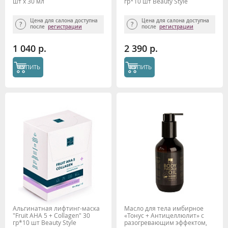
шт х 30 мл
гр*10 шт Beauty Stylе
(упругость, тон, регенерация)
Цена для салона доступна
Цена для салона доступна
после
регистрации
после
регистрации
1 040 р.
2 390 р.
КУПИТЬ
КУПИТЬ
Альгинатная лифтинг-маска
Масло для тела имбирное
"Fruit AHA 5 + Collagen" 30
«Тонус + Антицеллюлит» с
гр*10 шт Beauty Stylе
разогревающим эффектом,