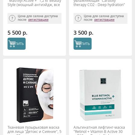
"Matrixyl Active +" 1,2 кг Beauty
увлажняющая "Carboxy
Stylе (мощный антиэйдж, все
therapy CO2 - Deep hydration"
типы кожи)
набор 10шт x 30 мл Beauty
Style
Цена для салона доступна
Цена для салона доступна
после
регистрации
после
регистрации
5 500 р.
3 500 р.
КУПИТЬ
КУПИТЬ
Тканевая пузырьковая маска
Альгинатная лифтинг-маска
для лица "Детокс и Сияние", 5
"Retinol + Vitamin B Active 30