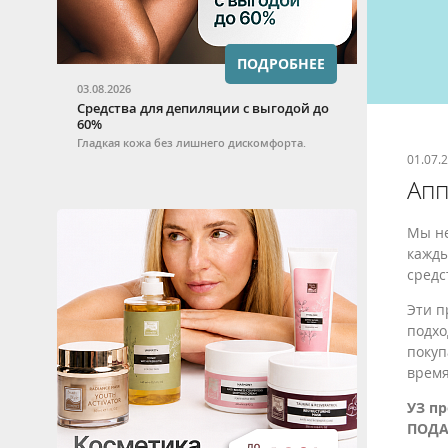
ПОДРОБНЕЕ
03.08.2026
Средства для депиляции с выгодой до
60%
Гладкая кожа без лишнего дискомфорта.
01.07.
Апп
Мы не
кажды
средс
Эти п
подхо
покуп
время
УЗ пр
ПОДАР