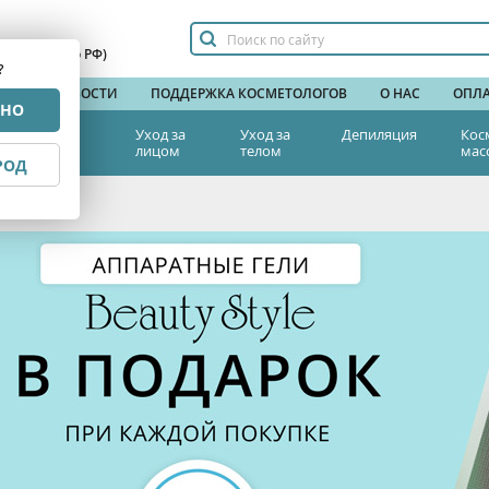
сплатный по РФ)
?
НДЫ
НОВОСТИ
ПОДДЕРЖКА КОСМЕТОЛОГОВ
О НАС
ОПЛА
РНО
тетическая
Уход за
Уход за
Депиляция
Кос
едицина
лицом
телом
мас
РОД
окупке