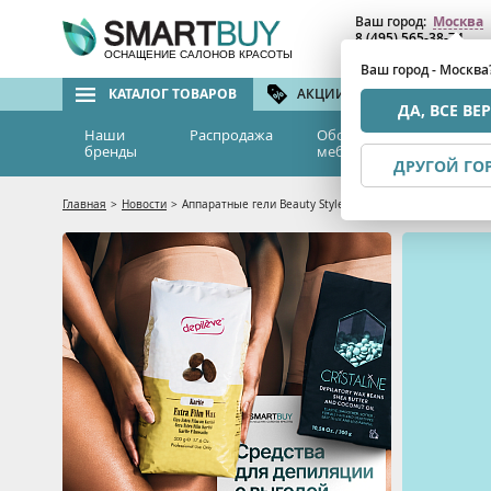
Ваш город:
Москва
8 (495) 565-38-74
8 (800) 775-82-76
(бе
ОСНАЩЕНИЕ САЛОНОВ КРАСОТЫ
Ваш город - Москва
КАТАЛОГ ТОВАРОВ
АКЦИИ И СКИДКИ
БРЕ
ДА, ВСЕ ВЕ
Наши
Распродажа
Оборудование и
Эс
бренды
мебель
м
ДРУГОЙ ГО
Главная
>
Новости
>
Аппаратные гели Beauty Style В ПОДАРОК при каждой п