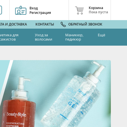
Корзина
Вход
Пока пуста
Регистрация
ТА И ДОСТАВКА
КОНТАКТЫ
ОБРАТНЫЙ ЗВОНОК
метика для
Уход за
Маникюр,
Ещё
сажистов
волосами
педикюр