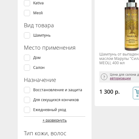
Kativa
Meoli
Вид товара
Шампунь
Место применения
Шампунь от выпадени
Дом
маслом Марулы "Сила
MEOLI, 400 мл
Салон
Цена для салона 
Назначение
авторизации
Восстановление и защита
1 300 р.
Для секущихся кончиков
Ежедневный уход
От выпадения волос
+ развернуть
Очищение волос
Тип кожи, волос