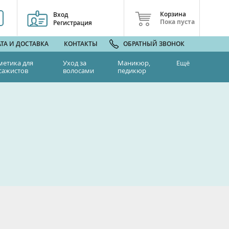
Корзина
Вход
Пока пуста
Регистрация
ТА И ДОСТАВКА
КОНТАКТЫ
ОБРАТНЫЙ ЗВОНОК
метика для
Уход за
Маникюр,
Ещё
сажистов
волосами
педикюр