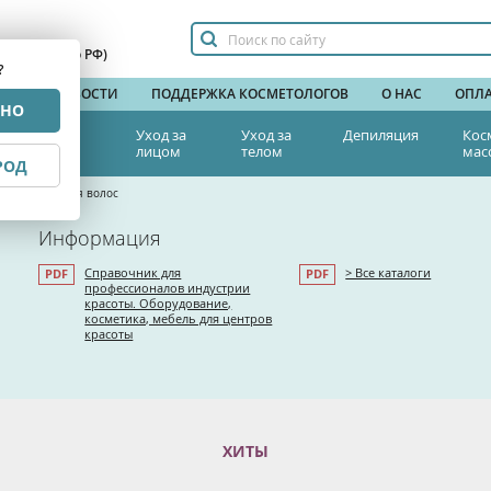
сплатный по РФ)
?
НДЫ
НОВОСТИ
ПОДДЕРЖКА КОСМЕТОЛОГОВ
О НАС
ОПЛА
РНО
тетическая
Уход за
Уход за
Депиляция
Кос
едицина
лицом
телом
мас
РОД
тив выпадения волос
Информация
Справочник для
> Все каталоги
профессионалов индустрии
красоты. Оборудование,
косметика, мебель для центров
красоты
ХИТЫ