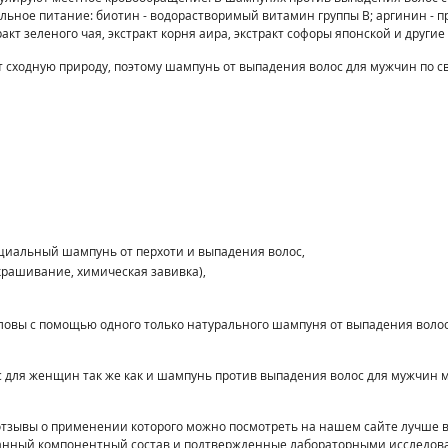
ное питание: биотин - водорастворимый витамин группы В; аргинин - п
ракт зеленого чая, экстракт корня аира, экстракт софоры японской и друг
сходную природу, поэтому шампунь от выпадения волос для мужчин по с
ециальный шампунь от перхоти и выпадения волос,
рашивание, химическая завивка),
оловы с помощью одного только натурального шампуня от выпадения воло
 для женщин так же как и шампунь против выпадения волос для мужчин 
зывы о применении которого можно посмотреть на нашем сайте лучше вы
ванный компонентный состав и подтвержденные лабораторными исследов