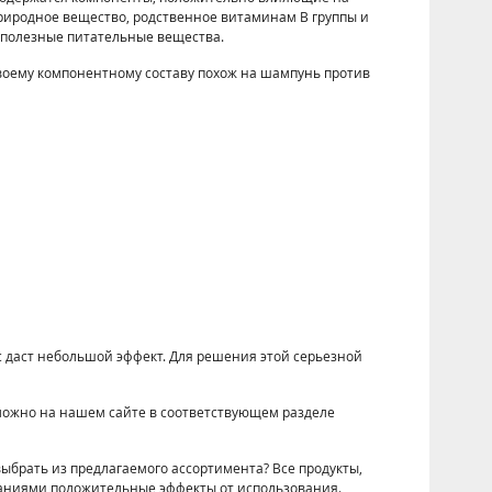
риродное вещество, родственное витаминам В группы и
ие полезные питательные вещества.
воему компонентному составу похож на шампунь против
с даст небольшой эффект. Для решения этой серьезной
можно на нашем сайте в соответствующем разделе
брать из предлагаемого ассортимента? Все продукты,
аниями положительные эффекты от использования.