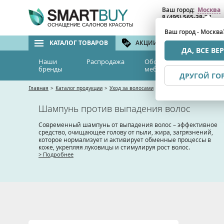
Ваш город:
Москва
8 (495) 565-38-74
8 (800) 775-82-76
(бе
ОСНАЩЕНИЕ САЛОНОВ КРАСОТЫ
Ваш город - Москва
КАТАЛОГ ТОВАРОВ
АКЦИИ И СКИДКИ
БРЕ
ДА, ВСЕ ВЕ
Наши
Распродажа
Оборудование и
Эс
бренды
мебель
м
ДРУГОЙ ГО
Главная
>
Каталог продукции
>
Уход за волосами
>
Шампуни
>
Шампунь про
Шампунь против выпадения волос
Современный шампунь от выпадения волос – эффективное
средство, очищающее голову от пыли, жира, загрязнений,
которое нормализует и активирует обменные процессы в
коже, укрепляя луковицы и стимулируя рост волос.
> Подробнее