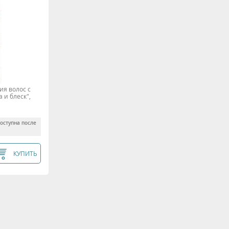
я волос с
 и блеск",
доступна после
КУПИТЬ