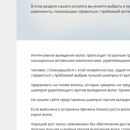
В этом разделе нашего каталога вы можете выбрать и к
компоненты, помогающие справиться с проблемой инте
Интенсивное выпадение волос происходит по разным пр
насыщенных активными компонентами, укрепляющими 
Человек, столкнувшийся с этой неприятностью, задает
справиться с проблемой выбрав лучший шампунь от вы
Удерживать на голове волосы, которые «умерли» не пр
шампуня укрепляющего против выпадения волос. Кроме т
На нашем сайте представлены шампуни против выпадени
Если выяснена и устранена причина плохого роста воло
корни волос.
Хороший рост волос невозможен без обеспечения доста
поэтому лучшие шампуни против выпадения волос стим