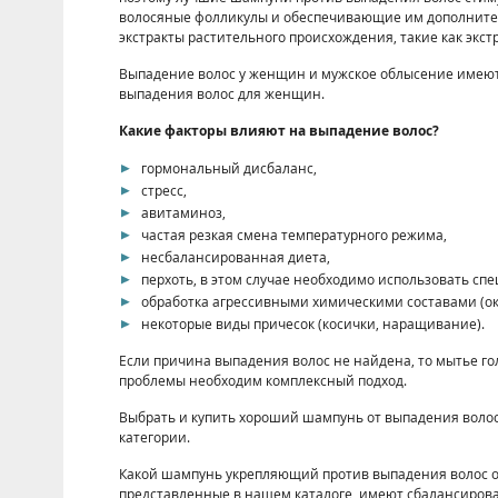
волосяные фолликулы и обеспечивающие им дополнитель
экстракты растительного происхождения, такие как экст
Выпадение волос у женщин и мужское облысение имеют 
выпадения волос для женщин.
Какие факторы влияют на выпадение волос?
гормональный дисбаланс,
стресс,
авитаминоз,
частая резкая смена температурного режима,
несбалансированная диета,
перхоть, в этом случае необходимо использовать сп
обработка агрессивными химическими составами (ок
некоторые виды причесок (косички, наращивание).
Если причина выпадения волос не найдена, то мытье г
проблемы необходим комплексный подход.
Выбрать и купить хороший шампунь от выпадения волос
категории.
Какой шампунь укрепляющий против выпадения волос от
представленные в нашем каталоге, имеют сбалансиро