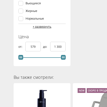
Стимуляция роста
Вьющиеся
Жирные
Нормальные
Окрашенные
+ развернуть
Осветленные,
Цена
мелированные
Сухие, поврежденные
от:
до:
Тонкие
Вы также смотрели:
NEW
СКОРО В ПРОД