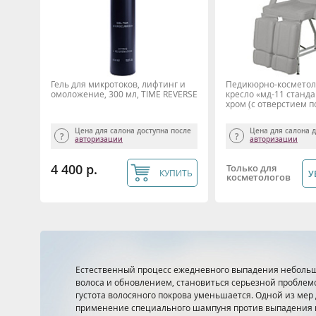
Гель для микротоков, лифтинг и
Педикюрно-косметол
омоложение, 300 мл, TIME REVERSE
кресло «мд-11 станда
хром (с отверстием по
серебро
Цена для салона доступна после
Цена для салона 
авторизации
авторизации
4 400 р.
Только для
КУПИТЬ
У
косметологов
Естественный процесс ежедневного выпадения небольш
волоса и обновлением, становиться серьезной проблемо
густота волосяного покрова уменьшается. Одной из ме
применение специального шампуня против выпадения 