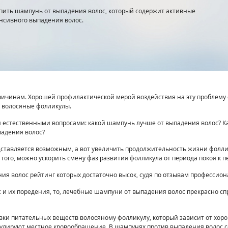
упить шампунь от выпадения волос, который содержит активные
нсивного выпадения волос.
ичинам. Хорошей профилактической мерой воздействия на эту проблему 
волосяные фолликулы.
ся естественными вопросами: какой шампунь лучше от выпадения волос? 
падения волос?
едставляется возможным, а вот увеличить продолжительность жизни фолли
ого, можно ускорить смену фаз развития фолликула от периода покоя к пе
я волос рейтинг которых достаточно высок, судя по отзывам профессион
с и их поредения, то, лечебные шампуни от выпадения волос прекрасно 
вки питательных веществ волосяному фолликулу, который зависит от хоро
улируют местное кровообращение. В шампунях против выпадения волос 