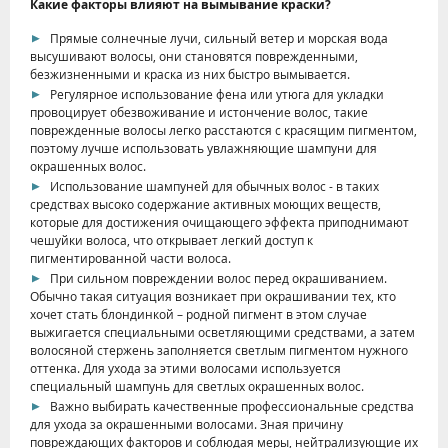
Какие факторы влияют на вымывание краски?
Прямые солнечные лучи, сильный ветер и морская вода
высушивают волосы, они становятся поврежденными,
безжизненными и краска из них быстро вымывается.
Регулярное использование фена или утюга для укладки
провоцирует обезвоживание и истончение волос, такие
поврежденные волосы легко расстаются с красящим пигментом,
поэтому лучше использовать увлажняющие шампуни для
окрашенных волос.
Использование шампуней для обычных волос - в таких
средствах высоко содержание активных моющих веществ,
которые для достижения очищающего эффекта приподнимают
чешуйки волоса, что открывает легкий доступ к
пигментированной части волоса.
При сильном повреждении волос перед окрашиванием.
Обычно такая ситуация возникает при окрашивании тех, кто
хочет стать блондинкой – родной пигмент в этом случае
выжигается специальными осветляющими средствами, а затем
волосяной стержень заполняется светлым пигментом нужного
оттенка. Для ухода за этими волосами используется
специальный шампунь для светлых окрашенных волос.
Важно выбирать качественные профессиональные средства
для ухода за окрашенными волосами. Зная причину
повреждающих факторов и соблюдая меры, нейтрализующие их