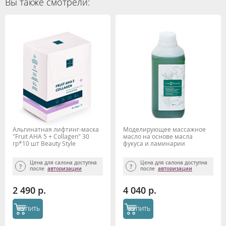
Вы также смотрели:
Альгинатная лифтинг-маска
Моделирующее массажное
"Fruit AHA 5 + Collagen" 30
масло на основе масла
гр*10 шт Beauty Stylе
фукуса и ламинарии
(обновление, сужение пор,
"Thalasso" 1000 мл TIME
жирная)
REVERSE
Цена для салона доступна
Цена для салона доступна
после
авторизации
после
авторизации
2 490 р.
4 040 р.
КУПИТЬ
КУПИТЬ