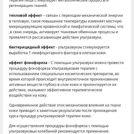
терапия лица стимулирует метаболические процессы и
регенерацию тканей.
тепловой эффект
– связан с переходом механической энергии
в тепловую, такое повышение температуры изменяет местную
микроциркуляцию кровеносной и лимфатической системы, что
,в свою очередь, активирует тканевые обменные процессы и
проявляется рассасывающее действие ультразвука.
бактерицидный эффект
- ультразвуком стимулируется
выработка Т-лимфоцитарного фактора в клетках кожи.
эффект фонофореза
– С помощью ультразвука можно провести
процедуру фонофореза Ультразвуковая терапия с
использованием специальных косметических препаратов, во
время которой происходит внутриклеточное проникновение
активных веществ глубоко в слои кожи и пролонгируется их
действие, оказывает эффективное терапевтическое
воздействие на кожу.
Одновременное действие этих механизмов влияния на ткани
кожи приводит к заметным результатам после прохождения
курса процедур ультразвуковой терапии кожи.
Для осуществления процедуры фонофореза с помощью
ультразвуковых колебаний рекомендуется применение