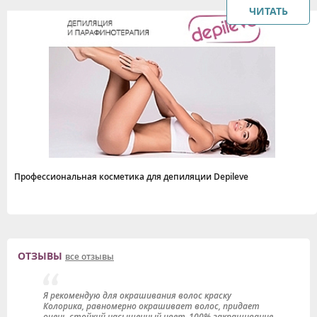
ЧИТАТЬ
Профессиональная косметика для депиляции Depileve
ОТЗЫВЫ
все отзывы
Я рекомендую для окрашивания волос краску
В
Колорика, равномерно окрашивает волос, придает
Д
очень стойкий насыщенный цвет, 100% закрашивание
м