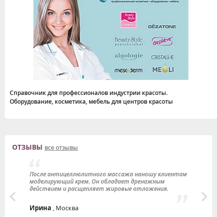
Справочник для профессионалов индустрии красоты.
Оборудование, косметика, мебель для центров красоты
ОТЗЫВЫ
все отзывы
и
После антицеллюлитного массажа наношу клиентам
Я
т,
моделирующий крем. Он обладает дренажным
п
действием и расщепляет жировые отложения.
у
у
Ирина
, Москва
Ю