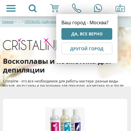
Ваш город - Москва?
Главная
>
...
>
CRISTALINE (США) депиляция и парафинотерапия
ДА, ВСЕ ВЕРНО
ДРУГОЙ ГОРОД
Воскоплавы и косметика для
депиляции
Cristaline - это все необходимое для работы мастера: разные виды
восков, аксессуары и расходники для процедур, косметика до и после
депиляции.
> Подробнее