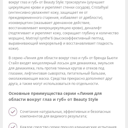
вокруг глаз и губ» от Beauty Style: троксерутин (улучшает
циркуляцию крови и укрепляет стенки сосудов), Cristalhyal
(интенсивно увлажняет кожу, защищает ее от
преждевременного старения, избавляет от дряблости),
изокверцетин (оказывает дренажное действие,
восстанавливает микроциркуляцию крови), диналифт
(подтягивает и укрепляет кожу, сокращает глубину и количество
морщин), Matrixyl synthe'6 (высокоэффективный пептид,
выравнивающий микрорельеф и восстанавливает гладкость
кожи).
В серию «Линия для области вокруг глаз и губ» от бренда Бьюти
Стайл входят мицеллярный лосьон для демакияжа, эмульсия
для демакияжа, гель против темных кругов и отеков под
глазами, лифтинговая сыворотка, питательный бальзам,
омолаживающая маска. Средства прекрасно дополняют друг
друга, а также могут использоваться по отдельности.
Основные преимущества серии «Линия для
области вокруг глаз и губ» от Beauty Style
Сочетание натуральных, эффективных и безопасных
компонентов для видимого результата;
Каждое средство серии прошло клинические испытания