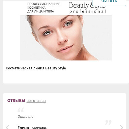
ЧИТАТЬ
Косметическая линия Beauty Style
ОТЗЫВЫ
все отзывы
Отлично
п
т
Елена
, Магадан
Л