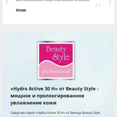
д
Б
Юлия
С
«Hydro Active 30 H» от Beauty Style -
мощное и пролонгированное
увлажнение кожи
Средства серии «Hydro Active 30 H» от бренда Beauty Style