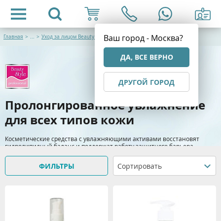
Ваш город - Москва?
Главная
>
...
>
Уход за лицом Beauty Style
ДА, ВСЕ ВЕРНО
ДРУГОЙ ГОРОД
Пролонгированное увлажнение
для всех типов кожи
Косметические средства с увлажняющими активами восстановят
гидролипидный баланс и поддержат работу защитного барьера.
Продукция подходит для всех типов кожи.
ФИЛЬТРЫ
Сортировать
> Подробнее
Видео материалы: