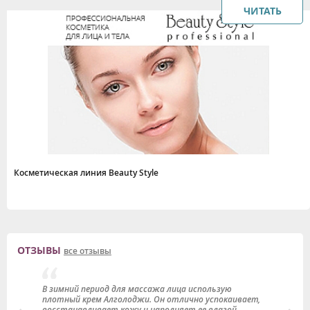
ЧИТАТЬ
Косметическая линия Beauty Style
ОТЗЫВЫ
все отзывы
В зимний период для массажа лица использую
Н
плотный крем Алголоджи. Он отлично успокаивает,
с
восстанавливает кожу и наполняет ее влагой.
К