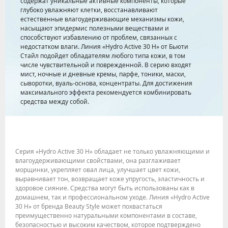
содержат уникальные активные компоненты, которые
глубоко увлажняют клетки, восстанавливают
естественные влагоудерживающие механизмы кожи,
насыщают эпидермис полезными веществами и
способствуют избавлению от проблем, связанных с
недостатком влаги. Линия «Hydro Active 30 H» от Бьюти
Стайл подойдет обладателям любого типа кожи, в том
числе чувствительной и поврежденной. В серию входят
мист, ночные и дневные кремы, парфе, тоники, маски,
сыворотки, вуаль-основа, концентраты. Для достижения
максимального эффекта рекомендуется комбинировать
средства между собой.
Серия «Hydro Active 30 H» обладает не только увлажняющими и
влагоудерживающими свойствами, она разглаживает
морщинки, укрепляет овал лица, улучшает цвет кожи,
выравнивает тон, возвращает коже упругость, эластичность и
здоровое сияние. Средства могут быть использованы как в
домашнем, так и профессиональном уходе. Линия «Hydro Active
30 H» от бренда Beauty Style может похвастаться
преимущественно натуральными компонентами в составе,
безопасностью и высоким качеством, которое подтверждено