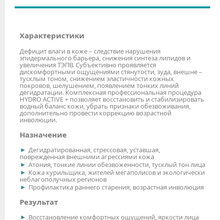
Характеристики
Дефицит влаги в коже – следствие нарушения
эпидермального барьера, снижения синтеза липидов и
увеличения ТЭПВ. Субъективно проявляется
дискомфортными ощущениями стянутости, зуда, внешне –
тусклым тоном, снижением эластичности кожных
покровов, шелушением, появлением тонких линий
дегидратации. Комплексная профессиональная процедура
HYDRO ACTIVE + позволяет восстановить и стабилизировать
водный баланс кожи, убрать признаки обезвоживания,
дополнительно провести коррекцию возрастной
инволюции.
Назначение
Дегидратированная, стрессовая, уставшая,
поврежденная внешними агрессиями кожа
Атония, тонкие линии обезвоженности, тусклый тон лица
Кожа курильщика, жителей мегаполисов и экологически
неблагополучных регионов
Профилактика раннего старения, возрастная инволюция
Результат
Восстановление комфортных ощущений, яркости лица