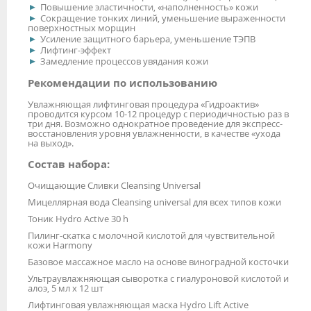
Повышение эластичности, «наполненность» кожи
Сокращение тонких линий, уменьшение выраженности
поверхностных морщин
Усиление защитного барьера, уменьшение ТЭПВ
Лифтинг-эффект
Замедление процессов увядания кожи
Рекомендации по использованию
Увлажняющая лифтинговая процедура «Гидроактив»
проводится курсом 10-12 процедур с периодичностью раз в
три дня. Возможно однократное проведение для экспресс-
восстановления уровня увлажненности, в качестве «ухода
на выход».
Состав набора:
Очищающие Сливки Cleansing Universal
Мицеллярная вода Cleansing universal для всех типов кожи
Тоник Hydro Active 30 h
Пилинг-скатка с молочной кислотой для чувствительной
кожи Harmony
Базовое массажное масло на основе виноградной косточки
Ультраувлажняющая сыворотка с гиалуроновой кислотой и
алоэ, 5 мл х 12 шт
Лифтинговая увлажняющая маска Hydro Lift Active