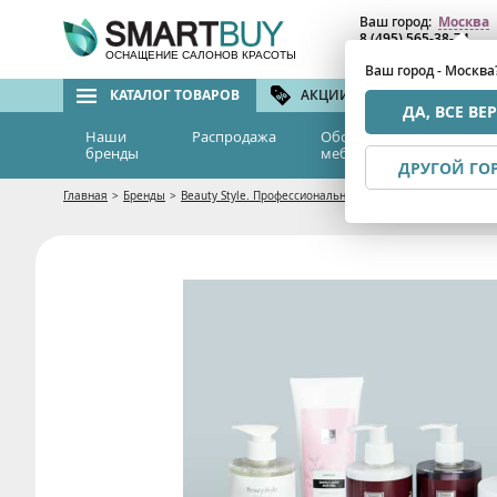
Ваш город:
Москва
8 (495) 565-38-74
8 (800) 775-82-76
(бе
ОСНАЩЕНИЕ САЛОНОВ КРАСОТЫ
Ваш город - Москва
КАТАЛОГ ТОВАРОВ
АКЦИИ И СКИДКИ
БРЕ
ДА, ВСЕ ВЕ
Наши
Распродажа
Оборудование и
Эс
бренды
мебель
м
ДРУГОЙ ГО
Главная
>
Бренды
>
Beauty Style. Профессиональная косметика
>
Уход за ли