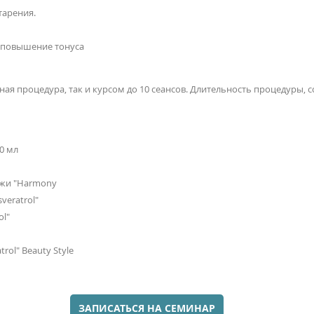
тарения.
, повышение тонуса
я процедура, так и курсом до 10 сеансов. Длительность процедуры, со
60 мл
ожи "Harmony
veratrol"
ol"
rol" Beauty Style
ЗАПИСАТЬСЯ НА СЕМИНАР