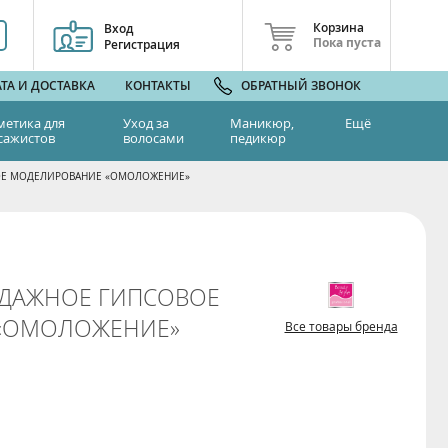
Корзина
Вход
Пока пуста
Регистрация
ТА И ДОСТАВКА
КОНТАКТЫ
ОБРАТНЫЙ ЗВОНОК
метика для
Уход за
Маникюр,
Ещё
сажистов
волосами
педикюр
ОЕ МОДЕЛИРОВАНИЕ «ОМОЛОЖЕНИЕ»
НДАЖНОЕ ГИПСОВОЕ
«ОМОЛОЖЕНИЕ»
Все товары бренда