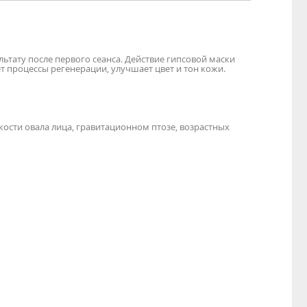
ату после первого сеанса. Действие гипсовой маски
т процессы регенерации, улучшает цвет и тон кожи.
ости овала лица, гравитационном птозе, возрастных