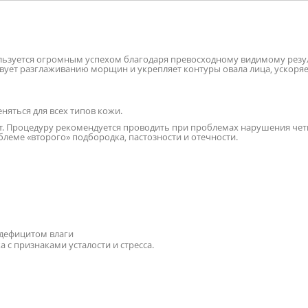
уется огромным успехом благодаря превосходному видимому результ
вует разглаживанию морщин и укрепляет контуры овала лица, ускоряе
няться для всех типов кожи.
т. Процедуру рекомендуется проводить при проблемах нарушения четк
леме «второго» подбородка, пастозности и отечности.
 дефицитом влаги
 с признаками усталости и стресса.