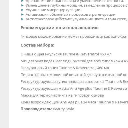
Дренаж мягких тканей лица и уменьшение отечности.
Уменьшение глубины морщин, замедление процессов с
Улучшение микроциркуляции.
Активизация обменных процессов и регенерации.
Антистрессовое действие: улучшение цвета и тона кожи
Рекомендации по использованию
Гипсовое моделирование может проводиться как однократна
Состав набора:
Очищающая эмульсия Taurine & Resveratrol 460 мл
Мицелярная вода Cleansing universal для всех типов кожи 4
Гиалуроновый тоник Taurine & Resveratrol, 460 мл
Пилинг-скатка с молочной кислотой для чувствительной к
Реструктурирующая уплотняющая сыворотка "Taurine & Res
Реструктурирующая маска Anti Age plus "Taurine & Resveratr
Маска для термолифтинга на гипсовой основе
Крем возрождающий Anti Age plus 24 часа "Taurine & Resverat
Производитель
: Beauty Style