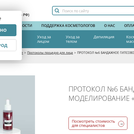
сплатный по РФ)
?
НДЫ
НОВОСТИ
ПОДДЕРЖКА КОСМЕТОЛОГОВ
О НАС
ОПЛА
РНО
тетическая
Уход за
Уход за
Депиляция
Кос
едицина
лицом
телом
мас
РОД
цом Beauty Style
>
Протоколы процедур для лица
>
ПРОТОКОЛ №6 БАНДАЖНОЕ ГИПСОВ
ПРОТОКОЛ №6 БА
МОДЕЛИРОВАНИЕ 
Посмотреть стоимость
для специалистов