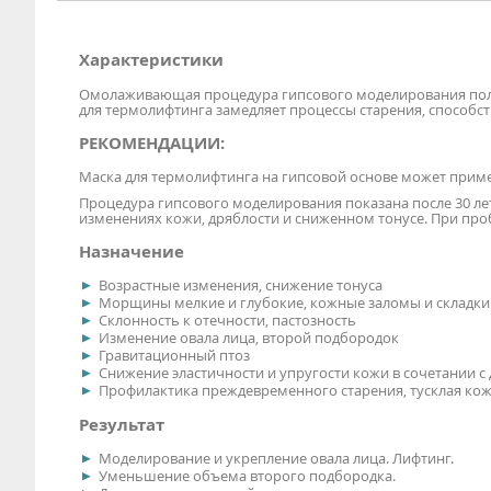
Характеристики
Омолаживающая процедура гипсового моделирования польз
для термолифтинга замедляет процессы старения, способст
РЕКОМЕНДАЦИИ:
Маска для термолифтинга на гипсовой основе может приме
Процедура гипсового моделирования показана после 30 ле
изменениях кожи, дряблости и сниженном тонусе. При проб
Назначение
Возрастные изменения, снижение тонуса
Морщины мелкие и глубокие, кожные заломы и складки
Склонность к отечности, пастозность
Изменение овала лица, второй подбородок
Гравитационный птоз
Снижение эластичности и упругости кожи в сочетании с
Профилактика преждевременного старения, тусклая кожа
Результат
Моделирование и укрепление овала лица. Лифтинг.
Уменьшение объема второго подбородка.