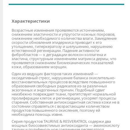
Характеристики
Возрастные изменения проявляются истончением,
снижением эластичности и упругости кожных покровов,
снижением необходимого количества влаги. Замедление
скорости обновления эпидермиса приводит к его
утолщению, гиперкератозу и шелушению, нарушению
естественной регенерации. Падение активности
фибробластов — к деградации волокон коллагена и
эластина, структурным изменениям матрикса дермы, что
проявляется снижением биомеханических показателей
кожи, образованием морщин.
Один из ведущих факторов таких изменений —
оксидативный стресс, нарушение баланса окислительно-
восстановительных процессов вследствие повышенного
образования свободных радикалов из-за различных
экзогенных и эндогенных причин. Подобный сдвиг
неизбежно повреждает ткани, препятствует нормальной
пролиферации клеток и регенерации, ускоряет процессы
старения. Собственная антиоксидантная система кожи не в
состоянии справляться с возрастающим количеством
продуктов повышенного окисления, поэтому ей
необходима помощь извне.
Серия продуктов TAURINE & RESVERATROL содержи два
мощных биосовместимых антиоксиданта — аминокислоту
таурин и полифенольное соединение ресвератрол.