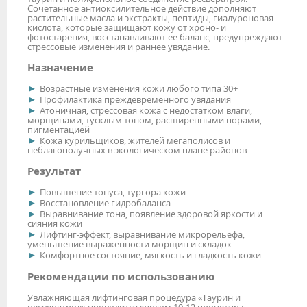
Сочетанное антиоксилительное действие дополняют
растительные масла и экстракты, пептиды, гиалуроновая
кислота, которые защищают кожу от хроно- и
фотостарения, восстанавливают ее баланс, предупреждают
стрессовые изменения и раннее увядание.
Назначение
Возрастные изменения кожи любого типа 30+
Профилактика преждевременного увядания
Атоничная, стрессовая кожа с недостатком влаги,
морщинами, тусклым тоном, расширенными порами,
пигментацией
Кожа курильщиков, жителей мегаполисов и
неблагополучных в экологическом плане районов
Результат
Повышение тонуса, тургора кожи
Восстановление гидробаланса
Выравнивание тона, появление здоровой яркости и
сияния кожи
Лифтинг-эффект, выравнивание микрорельефа,
уменьшение выраженности морщин и складок
Комфортное состояние, мягкость и гладкость кожи
Рекомендации по использованию
Увлажняющая лифтинговая процедура «Таурин и
ресвератрол» проводится курсом 10-12 процедур с