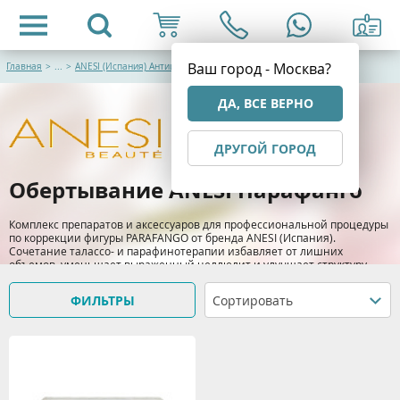
Ваш город - Москва?
Главная
>
...
>
ANESI (Испания) Антицеллюлитные обертывания
ДА, ВСЕ ВЕРНО
ДРУГОЙ ГОРОД
Обертывание ANESI Парафанго
Комплекс препаратов и аксессуаров для профессиональной процедуры
по коррекции фигуры PARAFANGO от бренда ANESI (Испания).
Сочетание талассо- и парафинотерапии избавляет от лишних
объемов, уменьшает выраженный целлюлит и улучшает структуру
кожи.
ФИЛЬТРЫ
Сортировать
> Подробнее