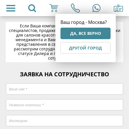
Ваш город - Москва?
Если Ваша компания занимается обучением
специалистов, продажей профессиональной косметики
ДА, ВСЕ ВЕРНО
для салонов красоты, имеет развитую структуру
менеджмента и Вам необходим новый бренд для
представления в своем регионе, мы с радостью
ДРУГОЙ ГОРОД
рассмотрим сотрудничество с Вашей компанией в
статусе Дилера и предложим взаимовыгодное
сотрудничество.
ЗАЯВКА НА СОТРУДНИЧЕСТВО