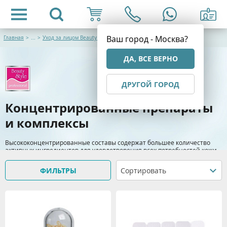
Ваш город - Москва?
Главная
>
...
>
Уход за лицом Beauty Style
ДА, ВСЕ ВЕРНО
ДРУГОЙ ГОРОД
Концентрированные препараты
и комплексы
Высококонцентрированные составы содержат большее количество
активных ингредиентов для удовлетворения всех потребностей кожи
и решения конкретных проблем.
ФИЛЬТРЫ
Сортировать
> Подробнее