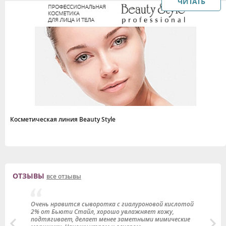
ЧИТАТЬ
Косметическая линия Beauty Style
ОТЗЫВЫ
все отзывы
Очень нравится сыворотка с гиалуроновой кислотой
П
2% от Бьюти Стайл, хорошо увлажняет кожу,
а
подтягивает, делает менее заметными мимические
и