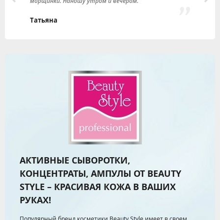
морщинки. Наношу утром и вечером.
з
Татьяна
Л
АКТИВНЫЕ СЫВОРОТКИ,
КОНЦЕНТРАТЫ, АМПУЛЫ ОТ BEAUTY
STYLE – КРАСИВАЯ КОЖА В ВАШИХ
РУКАХ!
Популярный бренд косметики Beauty Style имеет в своем