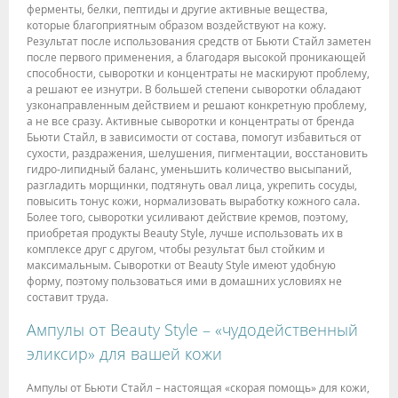
ферменты, белки, пептиды и другие активные вещества,
которые благоприятным образом воздействуют на кожу.
Результат после использования средств от Бьюти Стайл заметен
после первого применения, а благодаря высокой проникающей
способности, сыворотки и концентраты не маскируют проблему,
а решают ее изнутри. В большей степени сыворотки обладают
узконаправленным действием и решают конкретную проблему,
а не все сразу. Активные сыворотки и концентраты от бренда
Бьюти Стайл, в зависимости от состава, помогут избавиться от
сухости, раздражения, шелушения, пигментации, восстановить
гидро-липидный баланс, уменьшить количество высыпаний,
разгладить морщинки, подтянуть овал лица, укрепить сосуды,
повысить тонус кожи, нормализовать выработку кожного сала.
Более того, сыворотки усиливают действие кремов, поэтому,
приобретая продукты Beauty Style, лучше использовать их в
комплексе друг с другом, чтобы результат был стойким и
максимальным. Сыворотки от Beauty Style имеют удобную
форму, поэтому пользоваться ими в домашних условиях не
составит труда.
Ампулы от Beauty Style – «чудодейственный
эликсир» для вашей кожи
Ампулы от Бьюти Стайл – настоящая «скорая помощь» для кожи,