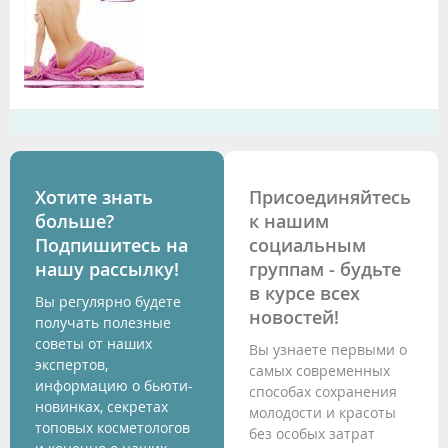
Хотите знать
Присоединяйтесь
больше?
к нашим
Подпишитесь на
социальным
нашу рассылку!
группам - будьте
в курсе всех
Вы регулярно будете
новостей!
получать полезные
советы от наших
Вы узнаете первыми о
экспертов,
самых современных
информацию о бьюти-
способах сохранения
новинках, секретах
молодости и красоты
топовых косметологов
без особых затрат