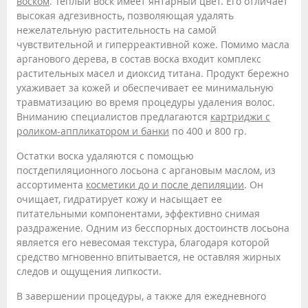
воском
. Теплый воск имеет янтарный цвет. Его отличает
высокая адгезивность, позволяющая удалять
нежелательную растительность на самой
чувствительной и гиперреактивной коже. Помимо масла
арганового дерева, в состав воска входит комплекс
растительных масел и диоксид титана. Продукт бережно
ухаживает за кожей и обеспечивает ее минимальную
травматизацию во время процедуры удаления волос.
Вниманию специалистов предлагаются
картриджи с
роликом-аппликатором и банки
по 400 и 800 гр.
Остатки воска удаляются с помощью
постдепиляционного лосьона с аргановым маслом, из
ассортимента
косметики до и после депиляции
. Он
очищает, гидратирует кожу и насыщает ее
питательными компонентами, эффективно снимая
раздражение. Одним из бесспорных достоинств лосьона
является его невесомая текстура, благодаря которой
средство мгновенно впитывается, не оставляя жирных
следов и ощущения липкости.
В завершении процедуры, а также для ежедневного