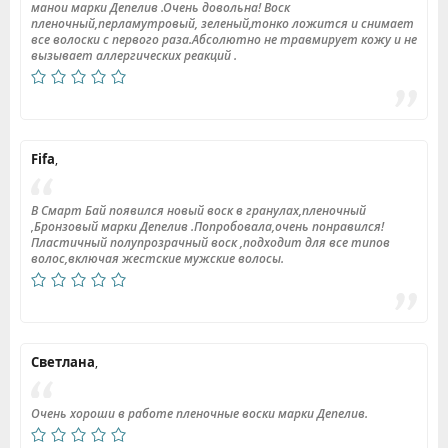
манои марки Депелив .Очень довольна! Воск
пленочный,перламутровый, зеленый,тонко ложится и снимает
все волоски с первого раза.Абсолютно не травмирует кожу и не
вызывает аллергических реакций .
Fifa
,
В Смарт Бай появился новый воск в гранулах,пленочный
,Бронзовый марки Депелив .Попробовала,очень понравился!
Пластичный полупрозрачный воск ,подходит для все типов
волос,включая жестские мужские волосы.
Светлана
,
Очень хороши в работе пленочные воски марки Депелив.