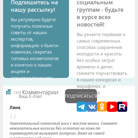
Подпишитесь на
социальным
нашу рассылку!
группам - будьте
в курсе всех
Вы регулярно будете
новостей!
получать полезные
советы от наших
Вы узнаете первыми о
экспертов,
самых современных
информацию о бьюти-
способах сохранения
новинках, секретах
молодости и красоты
топовых косметологов
без особых затрат
и конечно о наших
времени и денег,
акциях и
сможете поучаствовать
спецпредложениях.
в наших конкурсах и
марафонах. и
Комментарии:
семинарах.
(33)
ПОДПИСАТЬСЯ
Лана
,
Подтверждая данные формы Вы соглашаетесь с
Политикой обработки персональных данных
Замечательный пленочный воск с маслом манои. Снимает
нежелательные волоски без остатка на коже.Не
травмирует,не вызывает аллергии ,даже на самой