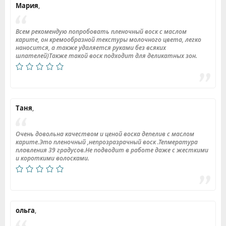
Мария
,
Всем рекомендую попробовать пленочный воск с маслом
карите, он кремообразной текстуры молочного цвета, легко
наносится, а также удаляется руками без всяких
шпателей)Также такой воск подходит для деликатных зон.
Таня
,
Очень довольна качеством и ценой воска депелив с маслом
карите.Это пленочный ,непрозразрачный воск .Тепмература
плавления 39 градусов.Не подводит в работе даже с жесткими
и короткими волосками.
ольга
,