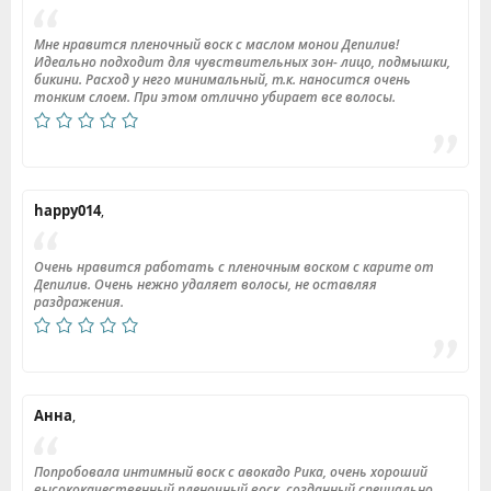
Мне нравится пленочный воск с маслом монои Депилив!
Идеально подходит для чувствительных зон- лицо, подмышки,
бикини. Расход у него минимальный, т.к. наносится очень
тонким слоем. При этом отлично убирает все волосы.
happy014
,
Очень нравится работать с пленочным воском с карите от
Депилив. Очень нежно удаляет волосы, не оставляя
раздражения.
Анна
,
Попробовала интимный воск с авокадо Рика, очень хороший
высококачественный пленочный воск, созданный специально