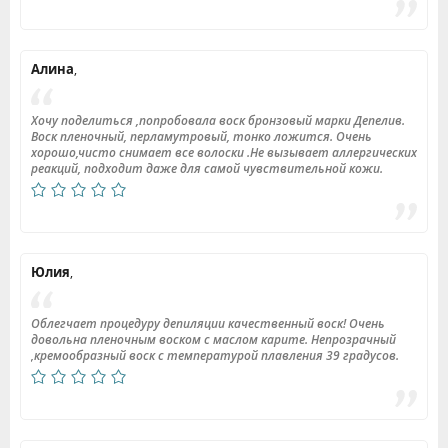
Алина
,
Хочу поделиться ,попробовала воск бронзовый марки Депелив.
Воск пленочный, перламутровый, тонко ложится. Очень
хорошо,чисто снимает все волоски .Не вызывает аллергических
реакций, подходит даже для самой чувствительной кожи.
Юлия
,
Облегчает процедуру депиляции качественный воск! Очень
довольна пленочным воском с маслом карите. Непрозрачный
,кремообразный воск с температурой плавления 39 градусов.