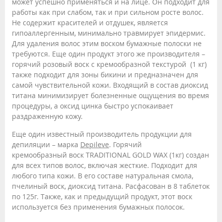
может успешно применяться и на лице. Он подходит для
работы как при слабом, так и при сильном росте волос.
Не содержит красителей и отдушек, является
гипоаллергенным, минимально травмирует эпидермис.
Для удаления волос этим воском бумажные полоски не
требуются. Еще один продукт этого же производителя –
горячий розовый воск с кремообразной текстурой (1 кг)
также подходит для зоны бикини и предназначен для
самой чувствительной кожи. Входящий в состав диоксид
титана минимизирует болезненные ощущения во время
процедуры, а оксид цинка быстро успокаивает
раздраженную кожу.
Еще один известный производитель продукции для
депиляции – марка
Depileve
. Горячий
кремообразный воск TRADITIONAL GOLD WAX (1кг) создан
для всех типов волос, включая жесткие. Подходит для
любого типа кожи. В его составе натуральная смола,
пчелиный воск, диоксид титана. Расфасован в 8 таблеток
по 125г. Также, как и предыдущий продукт, этот воск
используется без применения бумажных полосок.