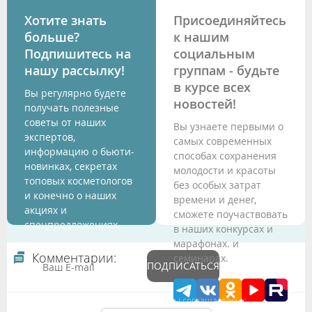
Хотите знать
Присоединяйтесь
больше?
к нашим
Подпишитесь на
социальным
нашу рассылку!
группам - будьте
в курсе всех
Вы регулярно будете
новостей!
получать полезные
советы от наших
Вы узнаете первыми о
экспертов,
самых современных
информацию о бьюти-
способах сохранения
новинках, секретах
молодости и красоты
топовых косметологов
без особых затрат
и конечно о наших
времени и денег,
акциях и
сможете поучаствовать
спецпредложениях.
в наших конкурсах и
марафонах. и
Комментарии:
семинарах.
ПОДПИСАТЬСЯ
Подтверждая данные формы Вы соглашаетесь с