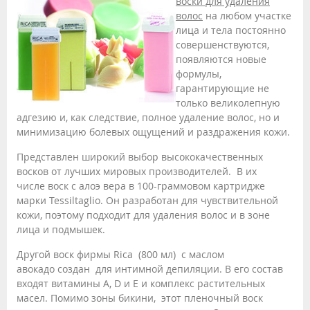
воски для удаления
волос
на любом участке
лица и тела постоянно
совершенствуются,
появляются новые
формулы,
гарантирующие не
только великолепную
адгезию и, как следствие, полное удаление волос, но и
минимизацию болевых ощущений и раздражения кожи.
Представлен широкий выбор высококачественных
восков от лучших мировых производителей. В их
числе воск с алоэ вера в 100-граммовом картридже
марки Tessiltaglio. Он разработан для чувствительной
кожи, поэтому подходит для удаления волос и в зоне
лица и подмышек.
Другой воск фирмы Rica (800 мл) с маслом
авокадо создан для интимной депиляции. В его состав
входят витамины А, D и E и комплекс растительных
масел. Помимо зоны бикини, этот пленочный воск