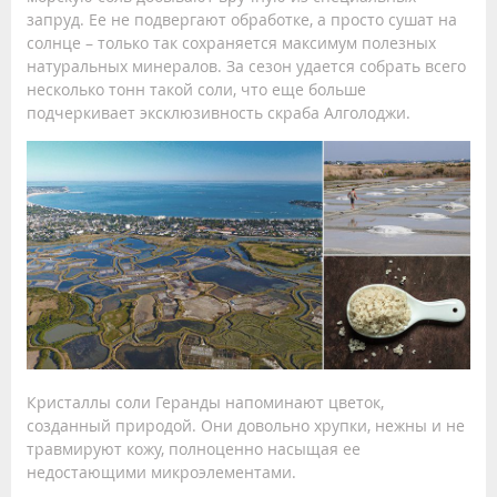
запруд. Ее не подвергают обработке, а просто сушат на
солнце – только так сохраняется максимум полезных
натуральных минералов. За сезон удается собрать всего
несколько тонн такой соли, что еще больше
подчеркивает эксклюзивность скраба Алголоджи.
Кристаллы соли Геранды напоминают цветок,
созданный природой. Они довольно хрупки, нежны и не
травмируют кожу, полноценно насыщая ее
недостающими микроэлементами.