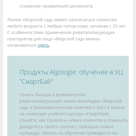
Снижение проявлений целлюлита.
Линия «Морской сад» может назначаться клиентам
любого возраста с любым типом кожи, начиная с 25 лет.
С особенностями применения ревитализирующих
препаратов для лица «Морской сад» можно
ознакомиться
здесь
.
Продукты Algologie: обучение в УЦ
"СмартБай"
Узнать больше о возможностях
ревитализирующей линии Алголоджи «Морской
сад» и биомиметическом комплексе Алго 4 можно
на семинаре учебного центра «СмартБай»
Узнайте, как привлечь новых клиентов и повысить
доходность своего салона с помощью новых
процедур. Запись на обучение проводится на