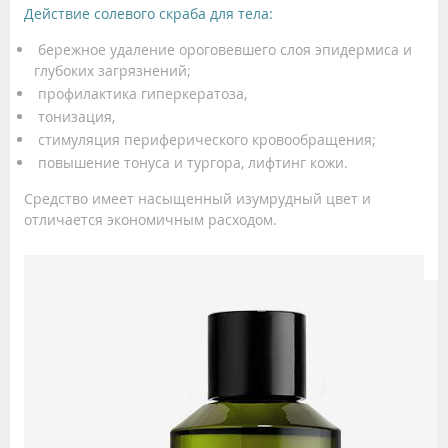
Действие солевого скраба для тела:
бережное удаление ороговевшего слоя эпидермиса и
глубоких загрязнений;
профилактика гиперкератоза,
тонизация,
стимуляция периферического кровообращения;
повышение тонуса и тургора, лифтинг кожи.
Средство имеет насыщенный изумрудный цвет и
отличается экономичным расходом.