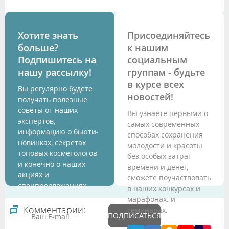
Хотите знать
Присоединяйтесь
больше?
к нашим
Подпишитесь на
социальным
нашу рассылку!
группам - будьте
в курсе всех
Вы регулярно будете
новостей!
получать полезные
советы от наших
Вы узнаете первыми о
экспертов,
самых современных
информацию о бьюти-
способах сохранения
новинках, секретах
молодости и красоты
топовых косметологов
без особых затрат
и конечно о наших
времени и денег,
акциях и
сможете поучаствовать
спецпредложениях.
в наших конкурсах и
марафонах. и
Комментарии:
семинарах.
ПОДПИСАТЬСЯ