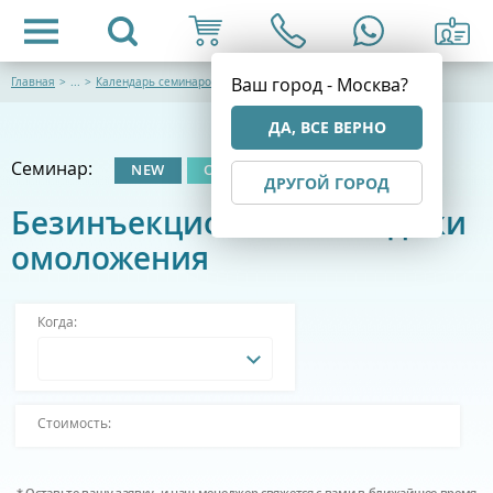
Ваш город - Москва?
Главная
>
...
>
Календарь семинаров
ДА, ВСЕ ВЕРНО
Семинар:
NEW
ОЧНЫЙ
ДРУГОЙ ГОРОД
Безинъекционные методики
омоложения
Когда:
Стоимость:
* Оставьте вашу заявку, и наш менеджер свяжется с вами в ближайшее время