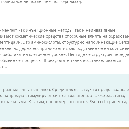
 появились не позже, чем полгода назад.
рименяют как инъекционные методы, так и неинвазивные
ивают косметические средства способные влиять на образова
с пептидами. Это аминокислоты, структурно напоминающие белок
еньев, но дерма воспринимает их как родственные ей компоне
и работают на клеточном уровне. Пептидные структуры переда
обменные процессы. В результате ткань восстанавливается,
сть.
 разные типы пептидов. Среди них есть те, что предотвращаю
о напрямую стимулируют синтез коллагена, а также эластина,
игнальными. К таким, например, относится Syn-coll, трипептид