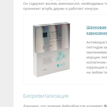
Он содержит восемь аминокислот, необходимых т
проникает вглубь дермы и работает изнутри.
Шелковая 
карнозином
Антивозраст
пептидом к
омолаживаю
морщин люб
коллагеном 
коррекции 
на любом ти
Биоревитализация
Доказано, что деление фибробластов усиливает
б