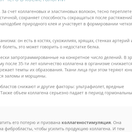
 За счет коллагеновых и эластиновых волокон, тесно переплет
астичной, сохраняет способность сокращаться после растяжений
 наподобие природного клея и участвует в формировании четко
низма: он есть в костях, сухожилиях, хрящах, стенках артерий 
 болеть, это может говорить о недостатке белка.
чески запрограммированные на конкретное число делений. В з
у после 35-ти лет количество коллагена в организме снижается
режает темпы их образования. Ткани лица при этом теряют ю
тся заломы и морщины.
бластов снижают и другие факторы: ультрафиолет, вредные
 Также объем коллагена серьезно падает в период гормональн
атить его потерю и призвана
коллагеностимуляция
. Она
а фибробласты, чтобы усилить продукцию коллагена. И тем