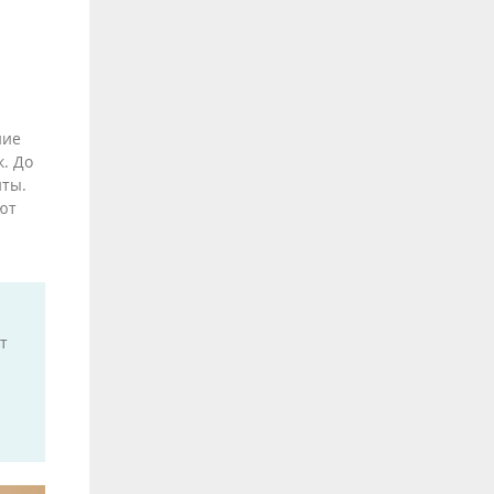
ние
. До
нты.
ют
т