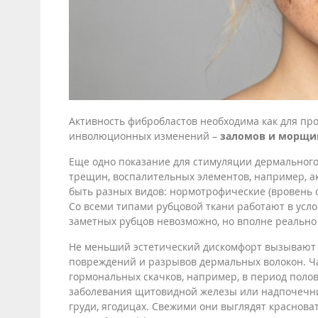
Активность фибробластов необходима как для пр
инволюционных изменений –
заломов и морщи
Еще одно показание для стимуляции дермального
трещин, воспалительных элементов, например, ак
быть разных видов: нормотрофические (вровень с
Со всеми типами рубцовой ткани работают в усло
заметных рубцов невозможно, но вполне реально 
Не меньший эстетический дискомфорт вызываю
повреждений и разрывов дермальных волокон. Ча
гормональных скачков, например, в период полов
заболевания щитовидной железы или надпочечник
груди, ягодицах. Свежими они выглядят краснов