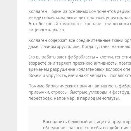
Коллаген – один из основных компонентов дермы.
между собой, кожа выглядит плотной, упругой, эл
Этот белковый компонент скрепляет клетки кожи
лицевого каркаса.
Коллаген содержат все соединительные ткани орга
даже глазном хрусталике. Когда суставы начинают
Его вырабатывают фибробласты – клетки, генети
возрасте они теряют прежнюю активность, поэтом
временем разрушение коллагеновых волокон опе
объем и упругость, начинают увядать – появляю
Помимо биологических причин, активность фибро
привычки, стрессы, быстрые углеводы и фастфуд.
перестроек, например, в период менопаузы.
Восполнить белковый дефицит и предотвр
объединяет разные способы воздействия н