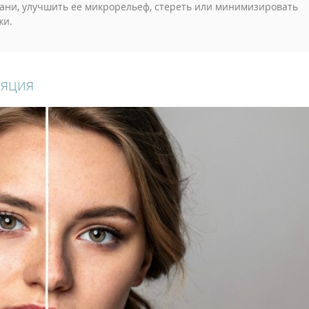
кани, улучшить ее микрорельеф, стереть или минимизировать
жи.
ляция