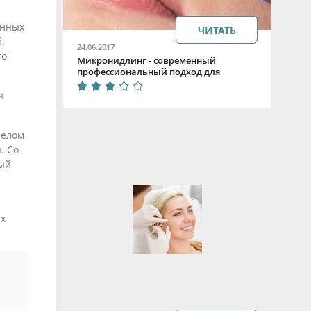
енных
ЧИТАТЬ
.
24.06.2017
го
Микронидлинг - современный
профессиональный подход для
решения эстетических проблем
и
релом
. Со
ный
ых