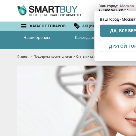
Ваш город:
Москва
8 (495) 565-38-74
8 (800) 775-82-76
(бе
ОСНАЩЕНИЕ САЛОНОВ КРАСОТЫ
Ваш город - Москва
КАТАЛОГ ТОВАРОВ
АКЦИИ И СКИДКИ
БРЕ
ДА, ВСЕ ВЕ
Наши бренды
Календарь семинаров
ДРУГОЙ ГО
Главная
>
Поддержка косметологов
>
Статьи и каталоги
>
Какие методы кол