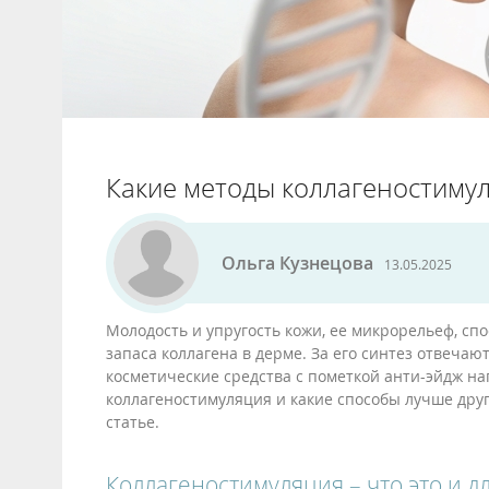
Какие методы коллагеностиму
Ольга Кузнецова
13.05.2025
Молодость и упругость кожи, ее микрорельеф, сп
запаса коллагена в дерме. За его синтез отвеч
косметические средства с пометкой анти-эйдж на
коллагеностимуляция и какие способы лучше друг
статье.
Коллагеностимуляция – что это и д