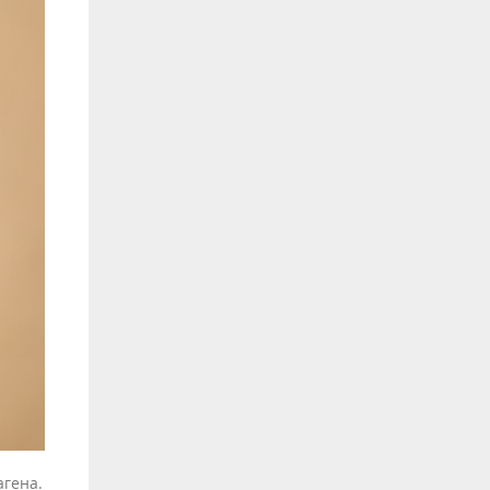
агена.