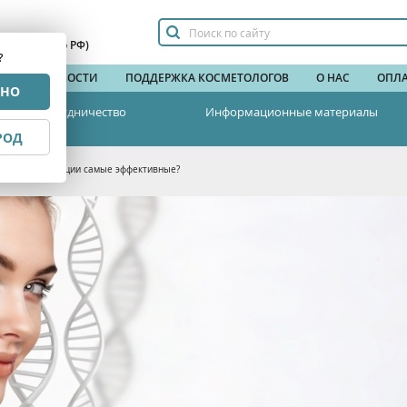
сплатный по РФ)
?
НДЫ
НОВОСТИ
ПОДДЕРЖКА КОСМЕТОЛОГОВ
О НАС
ОПЛА
РНО
Сотрудничество
Информационные материалы
РОД
лагеностимуляции самые эффективные?