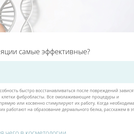
ляции самые эффективные?
особность быстро восстанавливаться после повреждений завися
ают клетки фибробласты. Все омолаживающие процедуры и
прямую или косвенно стимулируют их работу. Когда необходим
их работают на образование дермального белка, расскажем в э
ля чего в косметологии