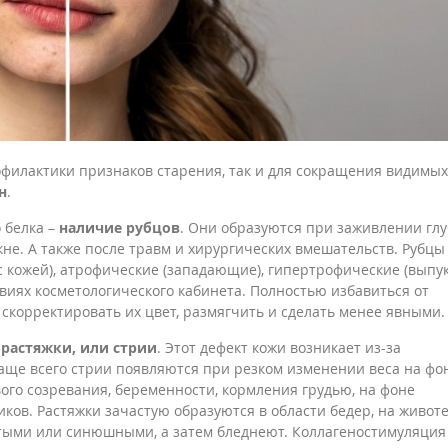
офилактики признаков старения, так и для сокращения видимых
н
.
 белка –
наличие рубцов
. Они образуются при заживлении глу
не. А также после травм и хирургических вмешательств. Рубцы
 кожей), атрофические (западающие), гипертрофические (выпук
виях косметологического кабинета. Полностью избавиться от
скорректировать их цвет, размягчить и сделать менее явными.
т
растяжки, или стрии
. Этот дефект кожи возникает из-за
ще всего стрии появляются при резком изменении веса на фо
ого созревания, беременности, кормления грудью, на фоне
ов. Растяжки зачастую образуются в области бедер, на животе
атыми или синюшными, а затем бледнеют. Коллагеностимуляция