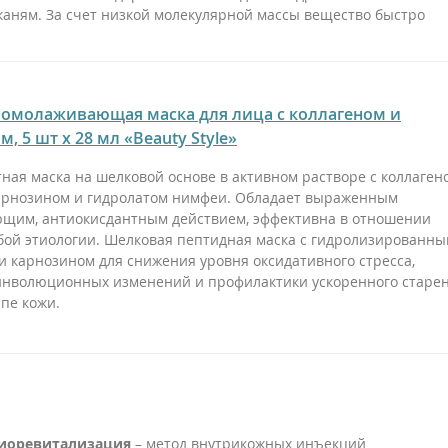
каням. За счет низкой молекулярной массы вещество быстро
омолаживающая маска для лица с коллагеном и
, 5 шт х 28 мл «Beauty Style»
ная маска на шелковой основе в активном растворе с коллаген
арнозином и гидролатом нимфеи. Обладает выраженным
щим, антиокисдантным действием, эффективна в отношении
ой этиологии. Шелковая пептидная маска с гидролизированн
и карнозином для снижения уровня оксидативного стресса,
инволюционных изменений и профилактики ускоренного старе
пе кожи.
иоревитализация
– метод внутрикожных инъекций