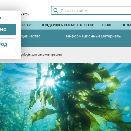
сплатный по РФ)
?
НДЫ
НОВОСТИ
ПОДДЕРЖКА КОСМЕТОЛОГОВ
О НАС
ОПЛА
РНО
Сотрудничество
Информационные материалы
РОД
 косметика Algologie для салонов красоты