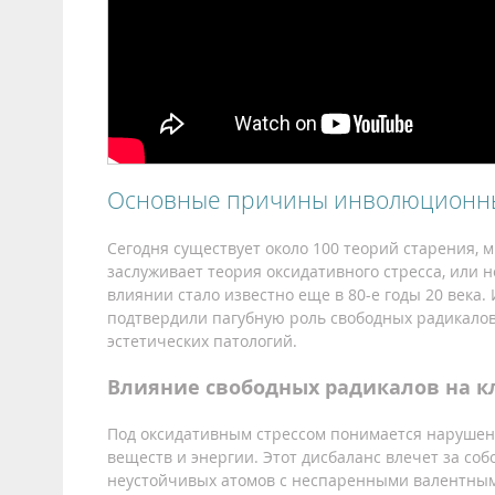
Основные причины инволюционны
Сегодня существует около 100 теорий старения, 
заслуживает теория оксидативного стресса, или 
влиянии стало известно еще в 80-е годы 20 века.
подтвердили пагубную роль свободных радикалов 
эстетических патологий.
Влияние свободных радикалов на к
Под оксидативным стрессом понимается нарушен
веществ и энергии. Этот дисбаланс влечет за со
неустойчивых атомов с неспаренными валентным