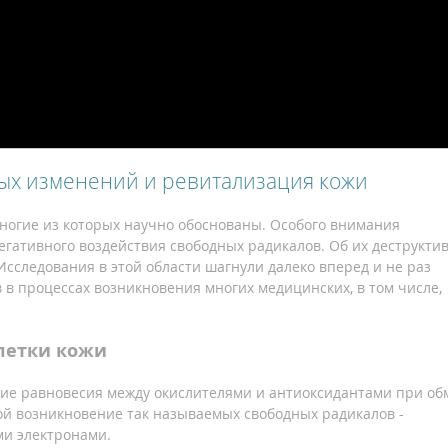
х изменений и ревитализация кожи
многие из которых научно обоснованы. Особого внимания
негативного воздействия свободных радикалов. Об их деструкти
 Исследования в этой области шагнули далеко вперед и не раз
в процессах возникновения многих медицинских, в том числе,
летки кожи
ие равновесия между окислителями и антиоксидантами при об
бой возникновение так называемых свободных радикалов -
и электронами.