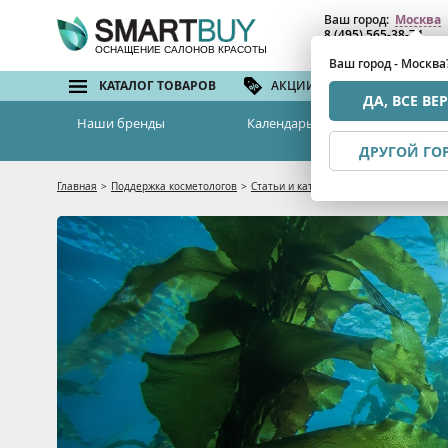
Ваш город:
Москва
8 (495) 565-38-74
8 (800) 775-82-76
(бе
ОСНАЩЕНИЕ САЛОНОВ КРАСОТЫ
Ваш город - Москва
КАТАЛОГ ТОВАРОВ
АКЦИИ И СКИДКИ
БРЕ
ДА, ВСЕ ВЕ
Наши бренды
Календарь семинаров
ДРУГОЙ ГО
Главная
>
Поддержка косметологов
>
Статьи и каталоги
>
Ревитализирующая