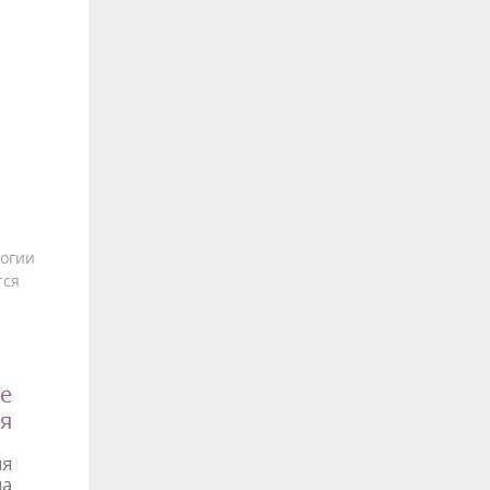
логии
тся