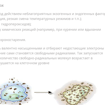
са:
од действием неблагоприятных экзогенных и эндогенных факто
ия, резкая смена температурных режимов и т.п.);
 гидропероксидов);
у химических реакций (например, при курении или вдыхании
хроностарения.
ть валентно насыщенными и отбирают недостающие электроны 
ние сами становятся свободными радикалами. Так запускается
количество свободно-радикальных молекул возрастает в
рушается на клеточном уровне