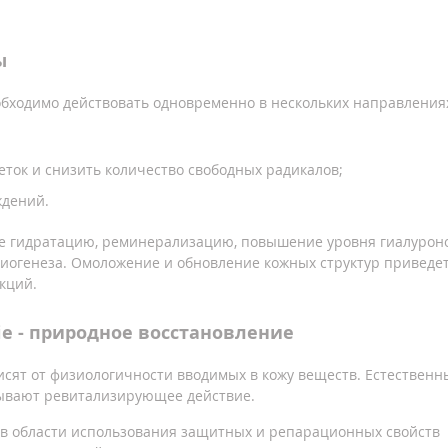
ы
бходимо действовать одновременно в нескольких направления
ток и снизить количество свободных радикалов;
дений.
ее гидратацию, реминерализацию, повышение уровня гиалурон
гиогенеза. Омоложение и обновление кожных структур приведет
кций.
e - природное восстановление
сят от физиологичности вводимых в кожу веществ. Естественн
зывают ревитализирующее действие.
 в области использования защитных и репарационных свойств