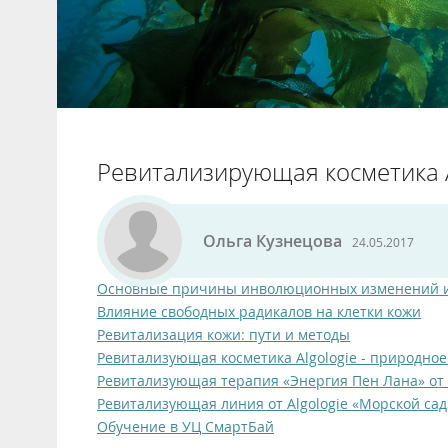
Ревитализирующая косметика A
Ольга Кузнецова
24.05.2017
Основные причины инволюционных изменений и
Влияние свободных радикалов на клетки кожи
Ревитализация кожи: пути и методы
Ревитализующая косметика Algologie - природно
Ревитализующая терапия «Энергия Пен Лана» от A
Ревитализующая линия от Algologie «Морской сад
Обучение в УЦ СмартБай