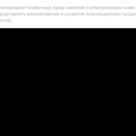
ректировали привычные представления о ревитализации кожи.
представлять возникновения и развития инволюционных процес
ентов.