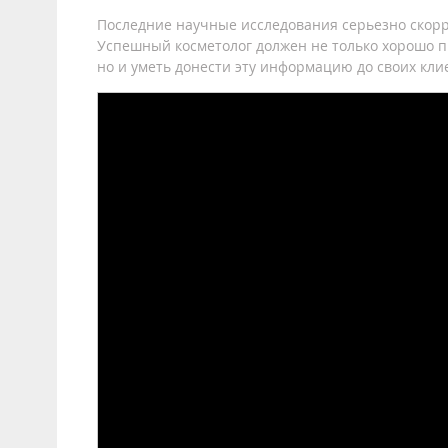
Последние научные исследования серьезно скор
Успешный косметолог должен не только хорошо 
но и уметь донести эту информацию до своих кли