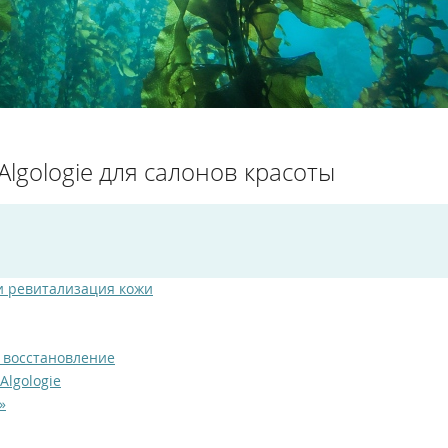
lgologie для салонов красоты
 ревитализация кожи
е восстановление
lgologie
»