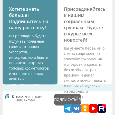
Хотите знать
Присоединяйтесь
больше?
к нашим
Подпишитесь на
социальным
нашу рассылку!
группам - будьте
в курсе всех
Вы регулярно будете
новостей!
получать полезные
советы от наших
Вы узнаете первыми о
экспертов,
самых современных
информацию о бьюти-
способах сохранения
новинках, секретах
молодости и красоты
топовых косметологов
без особых затрат
и конечно о наших
времени и денег,
акциях и
сможете поучаствовать
спецпредложениях.
в наших конкурсах и
марафонах. и
Комментарии:
семинарах.
ПОДПИСАТЬСЯ
Подтверждая данные формы Вы соглашаетесь с