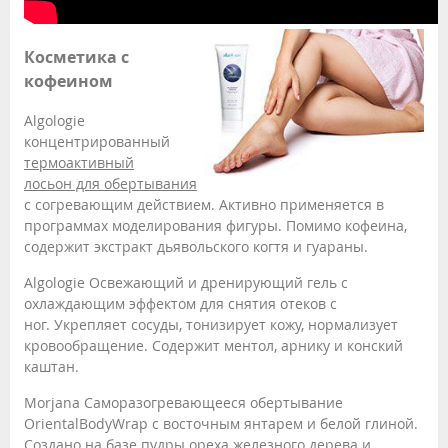
Косметика c
кофеином
Algologie
концентрированный
термоактивный
лосьон для обертывания
с согревающим действием. Активно применяется в
программах моделирования фигуры. Помимо кофеина,
содержит экстракт дьявольского когтя и гуараны.
Algologie Освежающий и дренирующий гель с
охлаждающим эффектом для снятия отеков с
ног. Укрепляет сосуды, тонизирует кожу, нормализует
кровообращение. Содержит ментол, арнику и конский
каштан.
Morjana Саморазогревающееся обертывание
OrientalBodyWrap с восточным янтарем и белой глиной.
Создано на базе пудры ореха железного дерева и