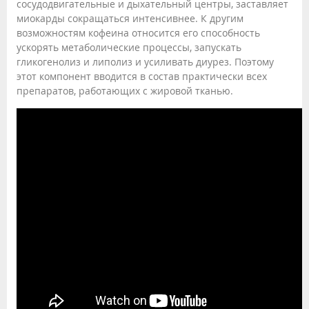
сосудодвигательные и дыхательный центры, заставляет
миокарды сокращаться интенсивнее. К другим
возможностям кофеина относится его способность
ускорять метаболические процессы, запускать
гликогенолиз и липолиз и усиливать диурез. Поэтому
этот компонент вводится в состав практически всех
препаратов, работающих с жировой тканью.