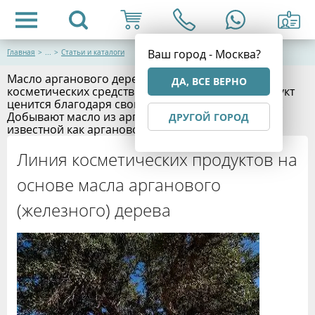
Ваш город - Москва?
Главная
>
...
>
Статьи и каталоги
Масло арганового дерева входит в состав многих
ДА, ВСЕ ВЕРНО
косметических средств линии Moriana. Этот продукт
ценится благодаря своим уникальным свойствам.
Добывают масло из аргании колючей, более
ДРУГОЙ ГОРОД
известной как аргановое или железное дерево.">
Линия косметических продуктов на
основе масла арганового
(железного) дерева