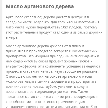
Масло арганового дерева
Аргановое (железное) дерево растет в центре и в
западной части Марокко. Для того, чтобы изготовить 1
литр масла нужно переработать 50кг плодов, поэтому
этот растительный продукт стал одним из самых дорогих
в мире.
Масло арганового дерева добавляют в пищу и
применяют в производстве лекарств и косметических
препаратов. Это мощный природный антиоксидант – в
нем содержится высокий процент жирных кислот и
альфа-токоферола, эти компоненты успешно замедляют
процессы старения, нейтрализуя свободные радикалы.
С помощью косметики на основе арганового масла
можно разгладить мелкие морщины и предотвратить
возникновение новых, глубоко увлажнить кожу и
восстановить ее гидролипидную мантию. Также
аргановое масло славится своими регенерирующими
способностями – оно активно применяется для
устранения следов постакне и для заживления любых