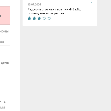
13.07.2026
Радиочастотная терапия 448 кГц:
почему частота решает
в
гионы
00
 день
. А
ыми