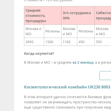
Средняя
З/п сотрудника
Себесто
стоимость
30%
процед
процедуры
Москва и
Москва
Москва
Регионы
Регионы
МО
и МО
и МО
3950
1500
1182
450
550
Когда окупится?
В Москве и МО – в среднем
за 2 месяца
, а в реги
Косметологический комбайн UK230 8003 (
В этом аппарате удачно сочетаются базовые фун
позволяет не загромождать пространство нескол
еще существенно сэкономить при получении мед