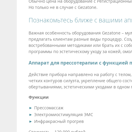
Обычно цена на оборудование с Регистрационным 
Но только не в случае с Gezatone.
Познакомьтесь ближе с вашими а
Важная особенность оборудования Gezatone – му
предлагать клиентам разные виды процедур. Соз
востребованными методиками или брать их с соб
программы по эстетическому уходу за кожей, ом
Аппарат для прессотерапии с функцией п
Действие прибора направлено на работу с телом,
четких контуров силуэта, укрепление общего сос
обертываниями, эстетическими уходами в одном
Функции
Прессомассаж
Электромиостимуляция ЭМС
Инфракрасный прогрев
Стоимость – 129 000 рублей.