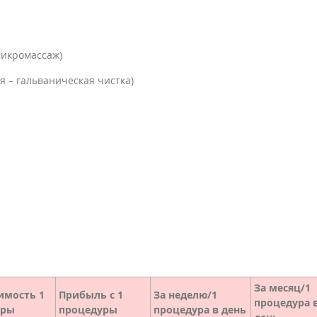
микромассаж)
я – гальваническая чистка)
За месяц/1
имость 1
Прибыль с 1
За неделю/1
процедура 
уры
процедуры
процедура в день