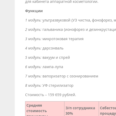
для кабинета аппаратной косметологии.
Функции
1 модуль:
ультразвуковой (УЗ чистка, фонофорез, 
2 модуль:
гальваника (ионофорез и дезинкрустаци
3 модуль:
микротоковая терапия
4 модуль:
дарсонваль
5 модуль:
вакуум и спрей
6 модуль:
лампа-лупа
7 модуль:
вапоризатор с озонированием
8 модуль:
УФ стерилизатор
Стоимость – 159 659 рублей.
Средняя
З/п сотрудника
Себесто
стоимость
30%
процед