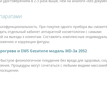
удостоверением в 2-3 раза выше, чем на аналоги «без докумен
ппаратами
льтифункциональность. При покупке одного прибора вы сможет
дать отдельный кабинет аппаратной косметологии с самыми
ой на выезды к клиентам. Составлять комплексные индивидуал
оложению и коррекции фигуры.
рогрева и EMS Gezatone модель MD-3a 2052
 быстрое физиологичное похудение без вреда для здоровья, со
тояния. Процедуры могут сочетаться с любыми видами массажей
 посещении.