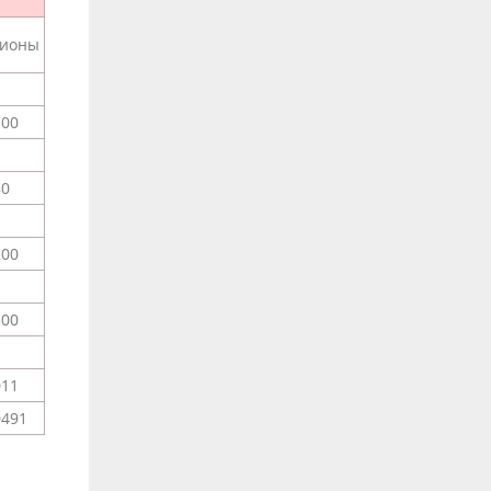
гионы
100
80
200
300
011
0491