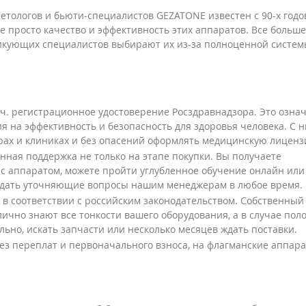
етологов и бьюти-специалистов GEZATONE известен с 90-х годо
е просто качество и эффективность этих аппаратов. Все больше
тикующих специалистов выбирают их из-за полноценной систе
ч. регистрационное удостоверение Росздравнадзора. Это означ
 на эффективность и безопасность для здоровья человека. С 
рах и клиниках и без опасений оформлять медицинскую лицен
ная поддержка не только на этапе покупки. Вы получаете
с аппаратом, можете пройти углубленное обучение онлайн или
задать уточняющие вопросы нашим менеджерам в любое время.
в соответствии с российским законодательством. Собственный
лично знают все тонкости вашего оборудования, а в случае пол
льно, искать запчасти или несколько месяцев ждать поставки.
 переплат и первоначального взноса, на флагманские аппар