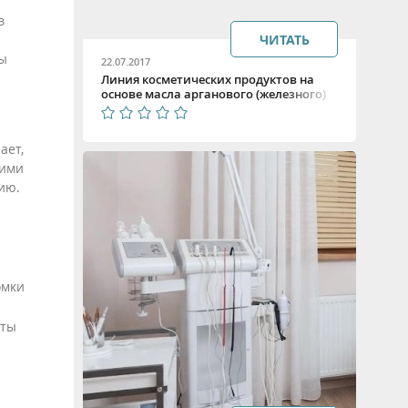
в
ЧИТАТЬ
мы
22.07.2017
Линия косметических продуктов на
основе масла арганового (железного)
дерева
ает,
ними
зию.
омки
аты