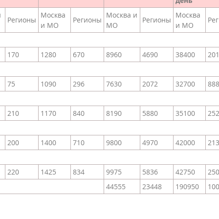
день
и
Москва
Москва и
Москва
Регионы
Регионы
Регионы
Ре
и МО
МО
и МО
170
1280
670
8960
4690
38400
20
75
1090
296
7630
2072
32700
88
210
1170
840
8190
5880
35100
25
200
1400
710
9800
4970
42000
21
220
1425
834
9975
5836
42750
25
44555
23448
190950
10