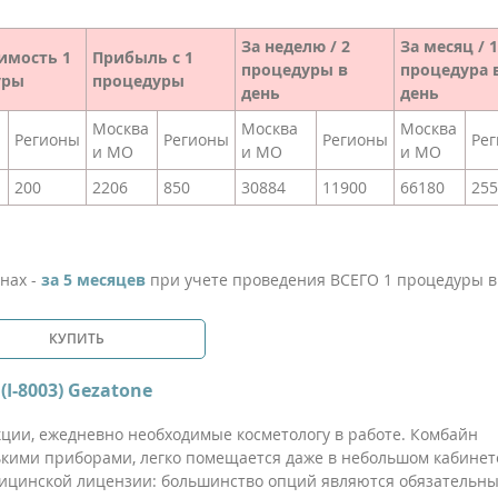
За неделю / 2
За месяц / 1
имость 1
Прибыль с 1
процедуры в
процедура 
уры
процедуры
день
день
Москва
Москва
Москва
Регионы
Регионы
Регионы
Ре
и МО
и МО
и МО
200
2206
850
30884
11900
66180
255
онах -
за 5 месяцев
при учете проведения ВСЕГО 1 процедуры в
КУПИТЬ
I-8003) Gezatone
кции, ежедневно необходимые косметологу в работе. Комбайн
ькими приборами, легко помещается даже в небольшом кабинете
ицинской лицензии: большинство опций являются обязательн