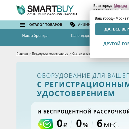
Ваш город:
Москва
8 (495) 565-38-74
8 (800) 775-82-76
(бе
ОСНАЩЕНИЕ САЛОНОВ КРАСОТЫ
Ваш город - Москва
КАТАЛОГ ТОВАРОВ
АКЦИИ И СКИДКИ
БРЕ
ДА, ВСЕ ВЕ
Наши бренды
Календарь семинаров
ДРУГОЙ ГО
Главная
>
Поддержка косметологов
>
Статьи и каталоги
>
GEZATONE: Оборуд