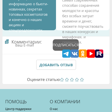
самых современных
информацию о бьюти-
способах сохранения
новинках, секретах
молодости и красоты
топовых косметологов
без особых затрат
и конечно о наших
времени и денег,
акциях и
сможете поучаствовать
спецпредложениях.
в наших конкурсах и
марафонах. и
Комментарии:
семинарах.
ПОДПИСАТЬСЯ
Подтверждая данные формы Вы соглашаетесь с
Политикой обработки персональных данных
ДОБАВИТЬ ОТЗЫВ
Оцените статью
ПОМОЩЬ
О КОМПАНИИ
Центр поддержки
О нас