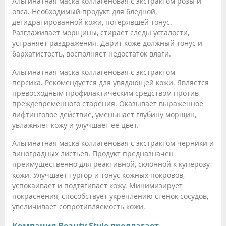
Альгинатная маска коллагеновая с экстрактом розы и
овса. Необходимый продукт для бледной,
дегидратированной кожи, потерявшей тонус.
Разглаживает морщины, стирает следы усталости,
устраняет раздражения. Дарит коже должный тонус и
бархатистость, восполняет недостаток влаги.
Альгинатная маска коллагеновая с экстрактом
персика. Рекомендуется для увядающей кожи. Является
превосходным профилактическим средством против
преждевременного старения. Оказывает выраженное
лифтинговое действие, уменьшает глубину морщин,
увлажняет кожу и улучшает ее цвет.
Альгинатная маска коллагеновая с экстрактом черники и
виноградных листьев. Продукт предназначен
преимущественно для реактивной, склонной к куперозу
кожи. Улучшает тургор и тонус кожных покровов,
успокаивает и подтягивает кожу. Минимизирует
покраснения, способствует укреплению стенок сосудов,
увеличивает сопротивляемость кожи.
Компания Beauty Style предлагает