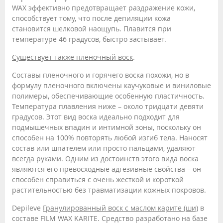
WAX эффективно предотвращает раздражение кожи,
способствует тому, что после депиляции кожа
становится шелковой наощупь. Плавится при
температуре 46 градусов, быстро застывает.
Существует также пленочный воск
.
Составы пленочного и горячего воска похожи, но в
формулу пленочного включены каучуковые и виниловые
полимеры, обеспечивающие особенную пластичность.
Температура плавления ниже – около тридцати девяти
градусов. Этот вид воска идеально подходит для
подмышечных впадин и интимной зоны, поскольку он
способен на 100% повторять любой изгиб тела. Наносят
состав или шпателем или просто пальцами, удаляют
всегда руками. Одним из достоинств этого вида воска
являются его превосходные адгезивные свойства – он
способен справиться с очень жесткой и короткой
растительностью без травматизации кожных покровов.
Depileve
Гранулированный воск с маслом карите (ши)
в
составе FILM WAX KARITE. Средство разработано на базе