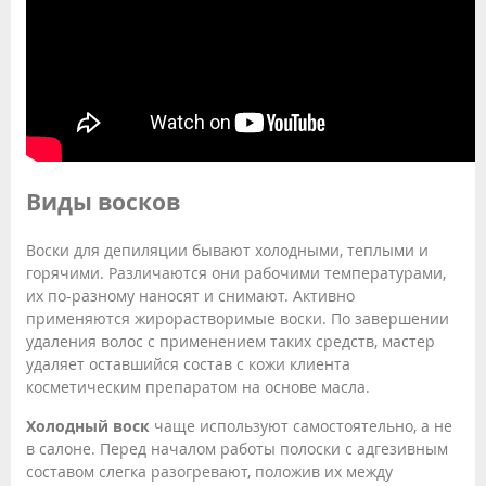
Виды восков
Воски для депиляции бывают холодными, теплыми и
горячими. Различаются они рабочими температурами,
их по-разному наносят и снимают. Активно
применяются жирорастворимые воски. По завершении
удаления волос с применением таких средств, мастер
удаляет оставшийся состав с кожи клиента
косметическим препаратом на основе масла.
Холодный воск
чаще используют самостоятельно, а не
в салоне. Перед началом работы полоски с адгезивным
составом слегка разогревают, положив их между