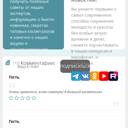
получать полезные
советы от наших
Вы узнаете первыми о
экспертов,
самых современных
информацию о бьюти-
способах сохранения
новинках, секретах
молодости и красоты
топовых косметологов
без особых затрат
и конечно о наших
времени и денег,
акциях и
сможете поучаствовать
спецпредложениях.
в наших конкурсах и
марафонах. и
Комментарии:
семинарах.
(12)
ПОДПИСАТЬСЯ
Гость
,
Подтверждая данные формы Вы соглашаетесь с
Политикой обработки персональных данных
Очень нравится, всем советую! Я бывший косметолог
Гость
,