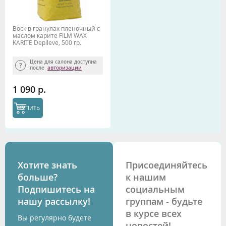
Воск в гранулах пленочный с
маслом карите FILM WAX
KARITE Depileve, 500 гр.
Цена для салона доступна
после
авторизации
1 090 р.
КУПИТЬ
Хотите знать
Присоединяйтесь
больше?
к нашим
Подпишитесь на
социальным
нашу рассылку!
группам - будьте
в курсе всех
Вы регулярно будете
новостей!