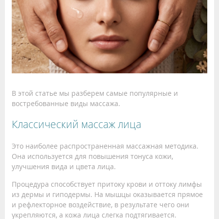
В этой статье мы разберем самые популярные и
востребованные виды массажа.
Классический массаж лица
Это наиболее распространенная массажная методика.
Она используется для повышения тонуса кожи,
улучшения вида и цвета лица.
Процедура способствует притоку крови и оттоку лимфы
из дермы и гиподермы. На мышцы оказывается прямое
и рефлекторное воздействие, в результате чего они
укрепляются, а кожа лица слегка подтягивается.