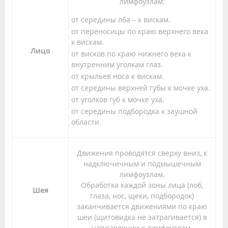
лимфоузлам:
от середины лба – к вискам.
от переносицы по краю верхнего века
к вискам.
Лицо
от висков по краю нижнего века к
внутренним уголкам глаз.
от крыльев носа к вискам.
от середины верхней губы к мочке уха.
от уголков губ к мочке уха.
от середины подбородка к заушной
области.
Движения проводятся сверху вниз, к
надключичным и подмышечным
лимфоузлам.
Обработка каждой зоны лица (лоб,
Шея
глаза, нос, щеки, подбородок)
заканчивается движениями по краю
шеи (щитовидка не затрагивается) в
направлении к лимфоузлам.