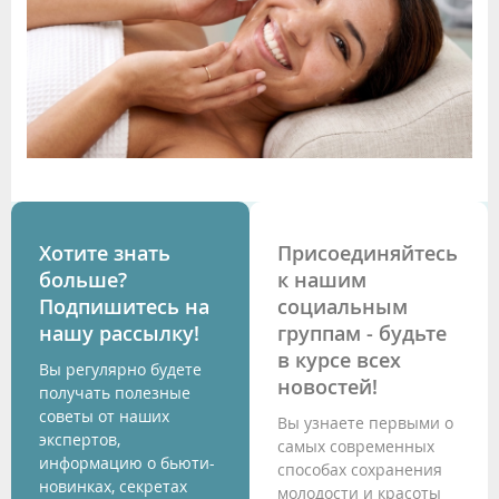
Хотите знать
Присоединяйтесь
больше?
к нашим
Подпишитесь на
социальным
нашу рассылку!
группам - будьте
в курсе всех
Вы регулярно будете
новостей!
получать полезные
советы от наших
Вы узнаете первыми о
экспертов,
самых современных
информацию о бьюти-
способах сохранения
новинках, секретах
молодости и красоты