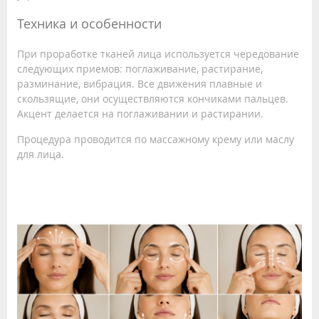
Техника и особенности
При проработке тканей лица используется чередование
следующих приемов: поглаживание, растирание,
разминание, вибрация. Все движения плавные и
скользящие, они осуществляются кончиками пальцев.
Акцент делается на поглаживании и растирании.
Процедура проводится по массажному крему или маслу
для лица.