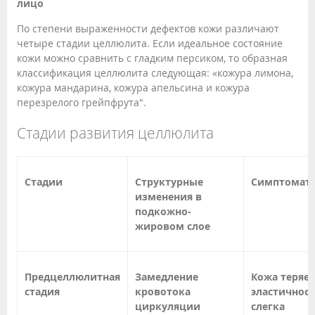
лицо
По степени выраженности дефектов кожи различают
четыре стадии целлюлита. Если идеальное состояние
кожи можно сравнить с гладким персиком, то образная
классификация целлюлита следующая: «кожура лимона,
кожура мандарина, кожура апельсина и кожура
перезрелого грейпфрута".
Стадии развития целлюлита
Стадии
Структурные
Симптомат
изменения в
подкожно-
жировом слое
Предцеллюлитная
Замедление
Кожа теряет
стадия
кровотока
эластичност
циркуляции
слегка