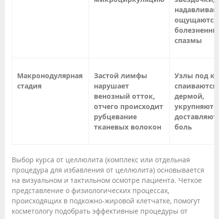
надавливан
ощущаются
болезненны
спазмы
Макронодулярная
Застой лимфы
Узлы под к
стадия
нарушает
спаиваются 
венозный отток,
дермой,
отчего происходит
укрупняютс
рубцевание
доставляют
тканевых волокон
боль
Выбор курса от целлюлита (комплекс или отдельная
процедура для избавления от целлюлита) основывается
на визуальном и тактильном осмотре пациента. Четкое
представление о физиологических процессах,
происходящих в подкожно-жировой клетчатке, помогут
косметологу подобрать эффективные процедуры от