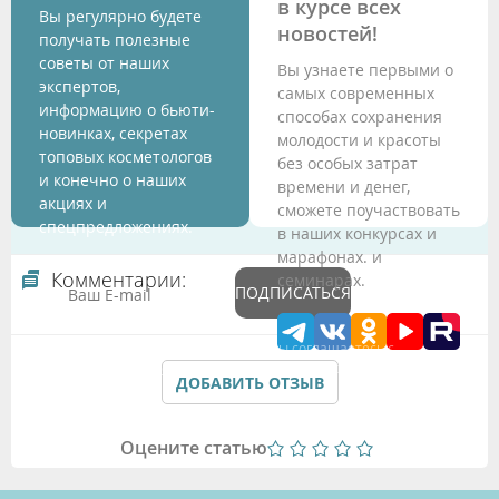
в курсе всех
Вы регулярно будете
новостей!
получать полезные
советы от наших
Вы узнаете первыми о
экспертов,
самых современных
информацию о бьюти-
способах сохранения
новинках, секретах
молодости и красоты
топовых косметологов
без особых затрат
и конечно о наших
времени и денег,
акциях и
сможете поучаствовать
спецпредложениях.
в наших конкурсах и
марафонах. и
Комментарии:
семинарах.
ПОДПИСАТЬСЯ
Подтверждая данные формы Вы соглашаетесь с
Политикой обработки персональных данных
ДОБАВИТЬ ОТЗЫВ
Оцените статью