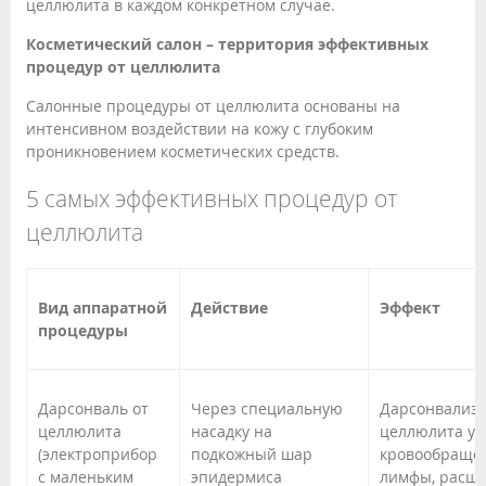
целлюлита в каждом конкретном случае.
Косметический салон – территория эффективных
процедур от целлюлита
Салонные процедуры от целлюлита основаны на
интенсивном воздействии на кожу с глубоким
проникновением косметических средств.
5 самых эффективных процедур от
целлюлита
Вид аппаратной
Действие
Эффект
процедуры
Дарсонваль от
Через специальную
Дарсонвализ
целлюлита
насадку на
целлюлита ул
(электроприбор
подкожный шар
кровообраще
с маленьким
эпидермиса
лимфы, расщ