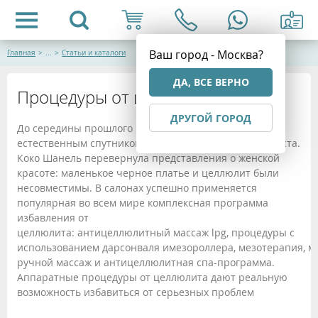
Ваш город - Москва?
Главная
>
...
>
Статьи и каталоги
ДА, ВСЕ ВЕРНО
Процедуры от целлюлита
ДРУГОЙ ГОРОД
До середины прошлого века целлюлит был
естественным спутником женщин детородного возраста.
Коко Шанель перевернула представления о женской
красоте: маленькое черное платье и целлюлит были
несовместимы. В салонах успешно применяется
популярная во всем мире комплексная программа
избавления от
целлюлита: антицеллюлитный массаж lpg, процедуры с
использованием дарсонваля имезороллера, мезотерапия, м
ручной массаж и антицеллюлитная спа-программа.
Аппаратные процедуры от целлюлита дают реальную
возможность избавиться от серьезных проблем
.