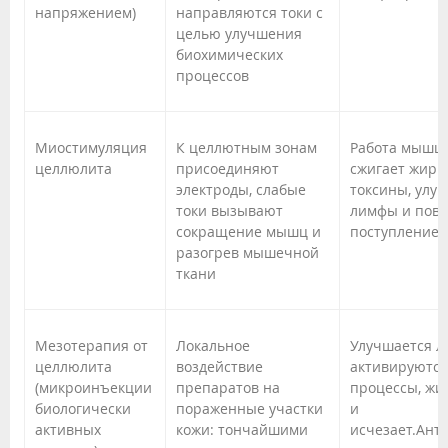
напряжением)
направляются токи с
целью улучшения
биохимических
процессов
Миостимуляция
К целлютным зонам
Работа мышц 
целлюлита
присоединяют
сжигает жиры
электроды, слабые
токсины, улуч
токи вызывают
лимфы и пов
сокращение мышц и
поступление 
разогрев мышечной
ткани
Мезотерапия от
Локальное
Улучшается л
целлюлита
воздействие
активируютс
(микроинъекции
препаратов на
процессы, жи
биологически
пораженные участки
и
активных
кожи: тончайшими
исчезает.Ант