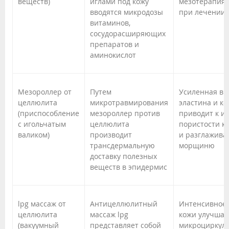
веществ)
иглами под кожу
мезотерапия 
вводятся микродозы
при лечении 
витаминов,
сосудорасширяющих
препаратов и
аминокислот
Мезороллер от
Путем
Усиленная вы
целлюлита
микротравмирования
эластина и ко
(приспособление
мезороллер против
приводит к и
с игольчатым
целлюлита
пористости к
валиком)
производит
и разглажива
трансдермальную
морщиню
доставку полезных
веществ в эпидермис
lpg массаж от
Антицеллюлитный
Интенсивное
целлюлита
массаж lpg
кожи улучшае
(вакуумный
представляет собой
микроциркуля