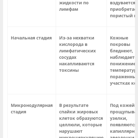
жидкости по
вздувается 
лимфам
приобретае
пористый в
Начальная стадия
Из-за нехватки
Кожные
кислорода в
покровы
лимфатических
бледнеют,
сосудах
наблюдаетс
накапливаются
понижение
токсины
температур
пораженны
участках к
Микронодулярная
В результате
Под кожей
стадия
спайки жировых
прощупыва
клеток образуются
узелки,
целлюли, которые
появляются
нарушают
капиллярны
микроциркуляцию
звездочки, 