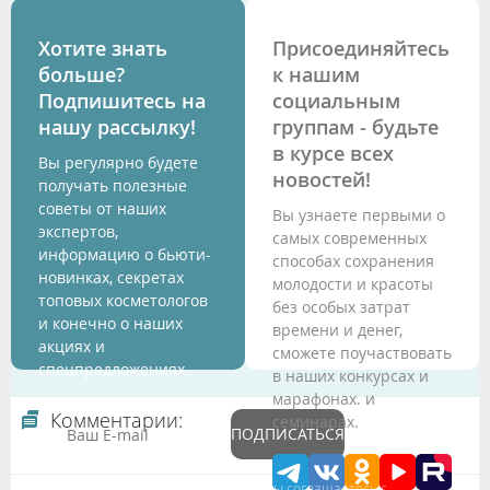
Хотите знать
Присоединяйтесь
больше?
к нашим
Подпишитесь на
социальным
нашу рассылку!
группам - будьте
в курсе всех
Вы регулярно будете
новостей!
получать полезные
советы от наших
Вы узнаете первыми о
экспертов,
самых современных
информацию о бьюти-
способах сохранения
новинках, секретах
молодости и красоты
топовых косметологов
без особых затрат
и конечно о наших
времени и денег,
акциях и
сможете поучаствовать
спецпредложениях.
в наших конкурсах и
марафонах. и
Комментарии:
семинарах.
ПОДПИСАТЬСЯ
Подтверждая данные формы Вы соглашаетесь с