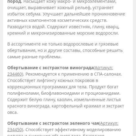
пород.
Насыщает кожу макро- и микроэлементами,
очищает, выравнивает кожный рельеф, устраняет
избыток себума. Улучшает дальнейшее проникновение
активных компонентов косметических средств.
Разводится водой. Содержит известняк, глину, кварц,
кремний и микронизированные морские водоросли.
В ассортименте не только водорослевые и грязевые
обертывания, но и другие составы, способные решить
самые разные проблемы.
Обертывание с экстрактом винограда
(Артикул:
234460)
. Рекомендуется к применению в СПА-салонах.
Способствует лифтингу кожных покровов в
коррекционных программах для тела. Продукт богат
полифенолами, биофлавоноидами и проциоанидами.
Содержит белую глину, каолин, измельченные листья
красного винограда, картофельный крахмал и экстракт
овса.
Обертывание с экстрактом зеленого чая
(Артикул:
234450)
. Способствует эффективному моделированию
силуэта и снижению объемов тела, благодаря