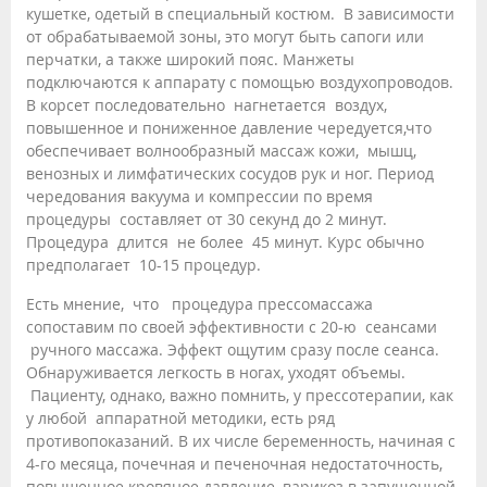
кушетке, одетый в специальный костюм. В зависимости
от обрабатываемой зоны, это могут быть сапоги или
перчатки, а также широкий пояс. Манжеты
подключаются к аппарату с помощью воздухопроводов.
В корсет последовательно нагнетается воздух,
повышенное и пониженное давление чередуется,что
обеспечивает волнообразный массаж кожи, мышц,
венозных и лимфатических сосудов рук и ног. Период
чередования вакуума и компрессии по время
процедуры составляет от 30 секунд до 2 минут.
Процедура длится не более 45 минут. Курс обычно
предполагает 10-15 процедур.
Есть мнение, что процедура прессомассажа
сопоставим по своей эффективности с 20-ю сеансами
ручного массажа. Эффект ощутим сразу после сеанса.
Обнаруживается легкость в ногах, уходят объемы.
Пациенту, однако, важно помнить, у прессотерапии, как
у любой аппаратной методики, есть ряд
противопоказаний. В их числе беременность, начиная с
4-го месяца, почечная и печеночная недостаточность,
повышенное кровяное давление, варикоз в запущенной