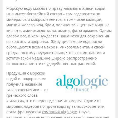
Морскую воду можно по праву называть живой водой.
Она имеет богатейший состав – там содержится 96
минералов и микроэлементов, в том числе кальций,
магний, железо, йод, бром, полиненасыщенные жирные
кислоты, аминокислоты, витамины, фитогормоны. Одним
словом все, в чем нуждается наша кожа для сохранения
ее красоты и здоровья. Живущие в море водоросли
обогащаются всеми макро и микроэлементами своей
среды, поэтому неудивительно, что в косметологии и
эстетической медицине широко распространено
использование этих чудодейственных растений.
Продукция с морской
водой и водорослями
получила название
талассокосметики – от
греческого слова
«таласса», что в переводе значит «море». Одним из
мировых лидеров по производству талассокосметики
стала французская
компания Algologie
. Наука,
изучающая жизнь водорослей, называется альгологией,