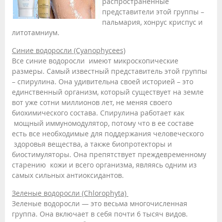
распространенные
представители этой группы –
пальмария, хонрус криспус и
литотамниум.
Синие водоросли (Cyanophycees)
Все синие водоросли имеют микроскопические
размеры. Самый известный представитель этой группы
– спирулина. Она удивительна своей историей – это
единственный организм, который существует на земле
вот уже сотни миллионов лет, не меняя своего
биохимического состава. Спирулина работает как
мощный иммуномодулятор, потому что в ее составе
есть все необходимые для поддержания человеческого
здоровья вещества, а также биопротекторы и
биостимуляторы. Она препятствует преждевременному
старению кожи и всего организма, являясь одним из
самых сильных антиоксидантов.
Зеленые водоросли (Chlorophyta)
Зеленые водоросли — это весьма многочисленная
группа. Она включает в себя почти 6 тысяч видов.