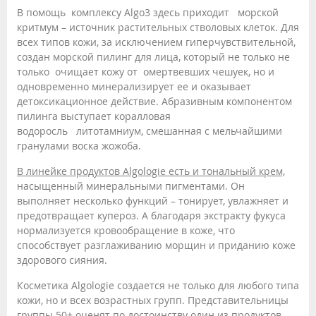
В помощь комплексу Algo3 здесь приходит морской
критмум – источник растительных стволовых клеток. Для
всех типов кожи, за исключением гиперчувствительной,
создан морской пилинг для лица, который не только не
только очищает кожу от омертвевших чешуек, но и
одновременно минерализирует ее и оказывает
детоксикационное действие. Абразивным компонентом
пилинга выступает коралловая
водоросль литотамниум, смешанная с мельчайшими
гранулами воска жожоба.
В линейке продуктов Algologie есть и тональный крем,
насыщенный минеральными пигментами. Он
выполняет несколько функций – тонирует, увлажняет и
предотвращает купероз. А благодаря экстракту фукуса
нормализуется кровообращение в коже, что
способствует разглаживанию морщин и приданию коже
здорового сияния.
Косметика Algologie создается не только для любого типа
кожи, но и всех возрастных групп. Представительницы
группы 50+ оценят по достоинству один из продуктов