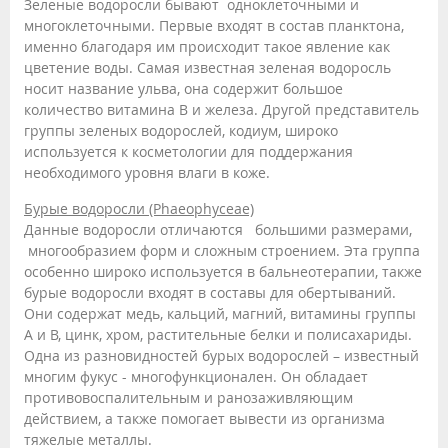
Зеленые водоросли бывают одноклеточными и
многоклеточными. Первые входят в состав планктона,
именно благодаря им происходит такое явление как
цветение воды. Самая известная зеленая водоросль
носит название ульва, она содержит большое
количество витамина В и железа. Другой представитель
группы зеленых водорослей, кодиум, широко
используется к косметологии для поддержания
необходимого уровня влаги в коже.
Бурые водоросли (Phaeophyceae)
Данные водоросли отличаются большими размерами,
многообразием форм и сложным строением. Эта группа
особенно широко используется в бальнеотерапии, также
бурые водоросли входят в составы для обертываний.
Они содержат медь, кальций, магний, витамины группы
А и В, цинк, хром, растительные белки и полисахариды.
Одна из разновидностей бурых водорослей – известный
многим фукус - многофункционален. Он обладает
противовоспалительным и ранозаживляющим
действием, а также помогает вывести из организма
тяжелые металлы.