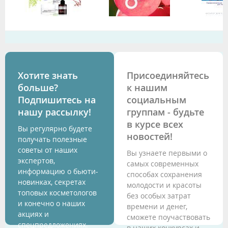
Хотите знать
Присоединяйтесь
больше?
к нашим
Подпишитесь на
социальным
нашу рассылку!
группам - будьте
в курсе всех
Вы регулярно будете
новостей!
получать полезные
советы от наших
Вы узнаете первыми о
экспертов,
самых современных
информацию о бьюти-
способах сохранения
новинках, секретах
молодости и красоты
топовых косметологов
без особых затрат
и конечно о наших
времени и денег,
акциях и
сможете поучаствовать
спецпредложениях.
в наших конкурсах и