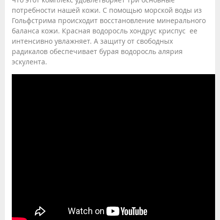
потребности нашей кожи. С помощью морской воды из
Гольфстрима происходит восстановление минерального
баланса кожи. Красная водоросль хондрус криспус ее
интенсивно увлажняет. А защиту от свободных
радикалов обеспечивает бурая водоросль алярия
эскулента.