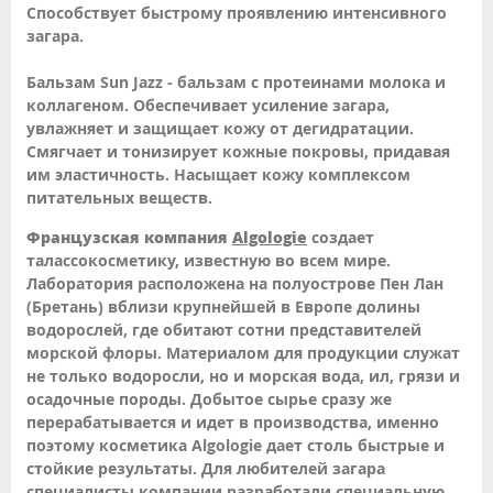
Способствует быстрому проявлению интенсивного
загара.
Бальзам Sun Jazz - бальзам с протеинами молока и
коллагеном. Обеспечивает усиление загара,
увлажняет и защищает кожу от дегидратации.
Смягчает и тонизирует кожные покровы, придавая
им эластичность. Насыщает кожу комплексом
питательных веществ.
Французская компания
Algologie
создает
талассокосметику, известную во всем мире.
Лаборатория расположена на полуострове Пен Лан
(Бретань) вблизи крупнейшей в Европе долины
водорослей, где обитают сотни представителей
морской флоры. Материалом для продукции служат
не только водоросли, но и морская вода, ил, грязи и
осадочные породы. Добытое сырье сразу же
перерабатывается и идет в производства, именно
поэтому косметика Algologie дает столь быстрые и
стойкие результаты. Для любителей загара
специалисты компании разработали специальную