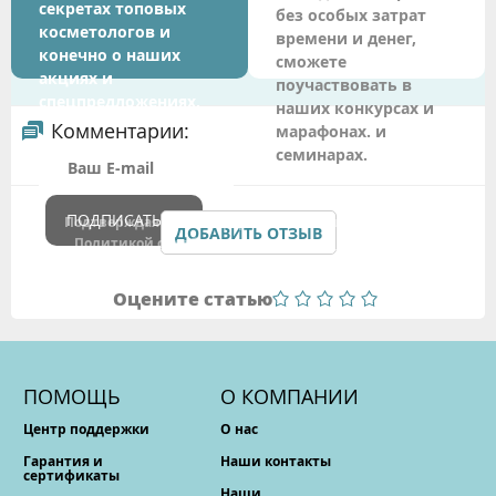
секретах топовых
без особых затрат
косметологов и
времени и денег,
конечно о наших
сможете
акциях и
поучаствовать в
спецпредложениях.
наших конкурсах и
Комментарии:
марафонах. и
семинарах.
ПОДПИСАТЬСЯ
Подтверждая данные формы Вы соглашаетесь с
ДОБАВИТЬ ОТЗЫВ
Политикой обработки персональных данных
Оцените статью
ПОМОЩЬ
О КОМПАНИИ
Центр поддержки
О нас
Гарантия и
Наши контакты
сертификаты
Наши