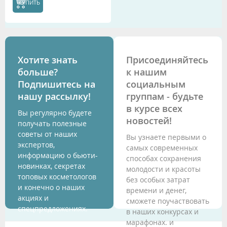
КУПИТЬ
Хотите знать
Присоединяйтесь
больше?
к нашим
Подпишитесь на
социальным
нашу рассылку!
группам - будьте
в курсе всех
Вы регулярно будете
новостей!
получать полезные
советы от наших
Вы узнаете первыми о
экспертов,
самых современных
информацию о бьюти-
способах сохранения
новинках, секретах
молодости и красоты
топовых косметологов
без особых затрат
и конечно о наших
времени и денег,
акциях и
сможете поучаствовать
спецпредложениях.
в наших конкурсах и
марафонах. и