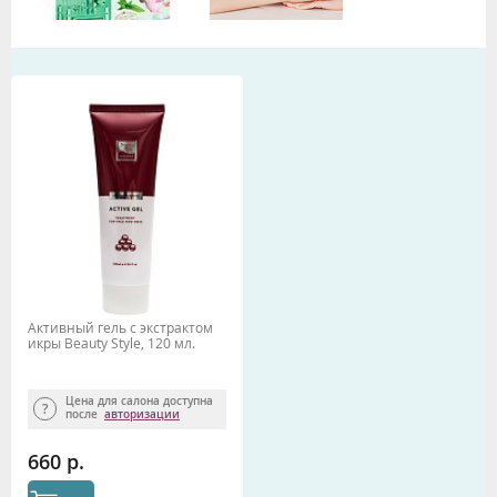
Активный гель с экстрактом
икры Beauty Style, 120 мл.
Цена для салона доступна
после
авторизации
660 р.