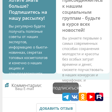
Хотите знать
Присоединяйтесь
больше?
к нашим
Подпишитесь на
социальным
нашу рассылку!
группам - будьте
в курсе всех
Вы регулярно будете
новостей!
получать полезные
советы от наших
Вы узнаете первыми о
экспертов,
самых современных
информацию о бьюти-
способах сохранения
новинках, секретах
молодости и красоты
топовых косметологов
без особых затрат
и конечно о наших
времени и денег,
акциях и
сможете поучаствовать
спецпредложениях.
в наших конкурсах и
марафонах. и
Комментарии:
семинарах.
ПОДПИСАТЬСЯ
Подтверждая данные формы Вы соглашаетесь с
Политикой обработки персональных данных
ДОБАВИТЬ ОТЗЫВ