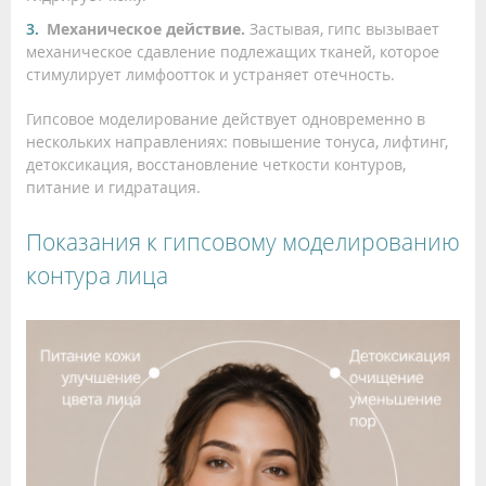
Механическое действие.
Застывая, гипс вызывает
механическое сдавление подлежащих тканей, которое
стимулирует лимфоотток и устраняет отечность.
Гипсовое моделирование действует одновременно в
нескольких направлениях: повышение тонуса, лифтинг,
детоксикация, восстановление четкости контуров,
питание и гидратация.
Показания к гипсовому моделированию
контура лица