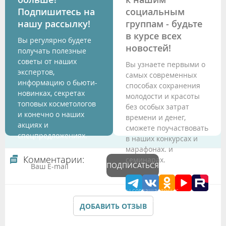
Подпишитесь на
социальным
нашу рассылку!
группам - будьте
в курсе всех
Вы регулярно будете
новостей!
получать полезные
советы от наших
Вы узнаете первыми о
экспертов,
самых современных
информацию о бьюти-
способах сохранения
новинках, секретах
молодости и красоты
топовых косметологов
без особых затрат
и конечно о наших
времени и денег,
акциях и
сможете поучаствовать
спецпредложениях.
в наших конкурсах и
марафонах. и
Комментарии:
семинарах.
ПОДПИСАТЬСЯ
Подтверждая данные формы Вы соглашаетесь с
Политикой обработки персональных данных
ДОБАВИТЬ ОТЗЫВ