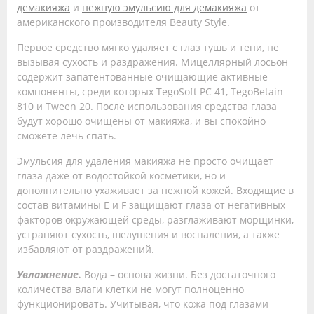
демакияжа
и
нежную эмульсию для демакияжа
от
американского производителя Beauty Style.
Первое средство мягко удаляет с глаз тушь и тени, не
вызывая сухость и раздражения. Мицеллярный лосьон
содержит запатентованные очищающие активные
компоненты, среди которых TegoSoft PC 41, TegoBetain
810 и Tween 20. После использования средства глаза
будут хорошо очищены от макияжа, и вы спокойно
сможете лечь спать.
Эмульсия для удаления макияжа не просто очищает
глаза даже от водостойкой косметики, но и
дополнительно ухаживает за нежной кожей. Входящие в
состав витамины E и F защищают глаза от негативных
факторов окружающей среды, разглаживают морщинки,
устраняют сухость, шелушения и воспаления, а также
избавляют от раздражений.
Увлажнение.
Вода – основа жизни. Без достаточного
количества влаги клетки не могут полноценно
функционировать. Учитывая, что кожа под глазами