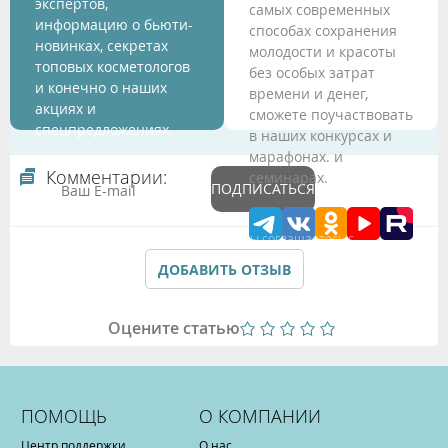
экспертов,
самых современных
информацию о бьюти-
способах сохранения
новинках, секретах
молодости и красоты
топовых косметологов
без особых затрат
и конечно о наших
времени и денег,
акциях и
сможете поучаствовать
спецпредложениях.
в наших конкурсах и
марафонах. и
Комментарии:
семинарах.
ПОДПИСАТЬСЯ
Подтверждая данные формы Вы соглашаетесь с
Политикой обработки персональных данных
ДОБАВИТЬ ОТЗЫВ
Оцените статью
ПОМОЩЬ
О КОМПАНИИ
Центр поддержки
О нас