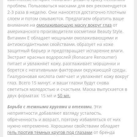
проблем. Пользоваться масками для век рекомендуется
2-3 раза в неделю. Они наносятся достаточно плотным
слоем и потом смываются. Предлагаем обратить ваше
внимание на
омолаживающую маску вокруг глаз
от
американского производителя косметики Beauty Style.
Витамин Е обладает мощными омолаживающими и
антиоксидантными свойствами, образует на коже
защитный барьер и предотвращает испарение влаги.
Экстракт красных водорослей (Ronacare Renoumer)
питает и увлажняет кожу, разглаживает морщинки и
борется с негативными факторами окружающей среды.
Гиалуроновая кислота смягчает и увлажняет кожу вокруг
глаз. Всего 15 минут, и ваши глазки будут снова
светиться молодостью и счастьем. Маска выпускается в
двух форматах: 15 мл и
50 мл.
Борьба с темными кругами и отеками.
Эти
неприятности добавляют взгляду усталость,
обреченность и возраст, поэтому избавляться от них
нужно непременно. Хорошими свойствами обладает
гель против темных кругов под глазами
от бренда