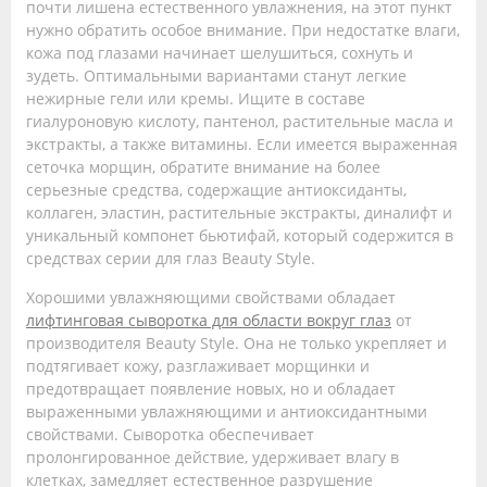
почти лишена естественного увлажнения, на этот пункт
нужно обратить особое внимание. При недостатке влаги,
кожа под глазами начинает шелушиться, сохнуть и
зудеть. Оптимальными вариантами станут легкие
нежирные гели или кремы. Ищите в составе
гиалуроновую кислоту, пантенол, растительные масла и
экстракты, а также витамины. Если имеется выраженная
сеточка морщин, обратите внимание на более
серьезные средства, содержащие антиоксиданты,
коллаген, эластин, растительные экстракты, диналифт и
уникальный компонет бьютифай, который содержится в
средствах серии для глаз Beauty Style.
Хорошими увлажняющими свойствами обладает
лифтинговая сыворотка для области вокруг глаз
от
производителя Beauty Style. Она не только укрепляет и
подтягивает кожу, разглаживает морщинки и
предотвращает появление новых, но и обладает
выраженными увлажняющими и антиоксидантными
свойствами. Сыворотка обеспечивает
пролонгированное действие, удерживает влагу в
клетках, замедляет естественное разрушение