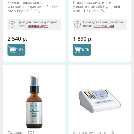
Коллагеновая маска
Сыворотка лифтинг и
успокаивающая «Anti Redness
увлажнение «48 Hyaluronic
NMN Peptide SOS»,
Acid + B5+ Idealift»,
MESODERM, 10 шт.
MESODERM, 60 мл
Цена для салона доступна
Цена для салона доступна
после
авторизации
после
авторизации
2 540 р.
1 890 р.
КУПИТЬ
КУПИТЬ
Сыворотка SOS
Аппарат микротоковой