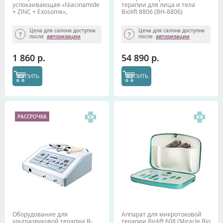
успокаивающая «Niacinamide
терапии для лица и тела
+ ZINC + Exosome»,
Biolift 8806 (BH-8806)
MESODERM, 60 мл
Gezatone
Цена для салона доступна
Цена для салона доступна
после
авторизации
после
авторизации
1 860 р.
54 890 р.
КУПИТЬ
КУПИТЬ
РАССРОЧКА
Оборудование для
Аппарат для микротоковой
ультразвуковой терапии B-
терапии Biolift 608 (Miracle Bio