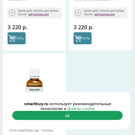
Цена для салона доступна
Цена для салона доступна
после
авторизации
после
авторизации
3 220 р.
3 220 р.
КУПИТЬ
КУПИТЬ
smartbuy.ru
использует рекомендательные
технологии и
файлы cookie
ok
Азелаиновый пилинг с
салициловой кислотой и АНА
- РНА комплексом "Azelaic
Peel +" рН 2,4 30 мл,