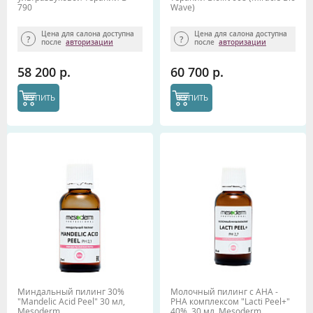
790
Wave)
Цена для салона доступна
Цена для салона доступна
после
авторизации
после
авторизации
58 200 р.
60 700 р.
КУПИТЬ
КУПИТЬ
Миндальный пилинг 30%
Молочный пилинг с АНА -
"Mandelic Acid Peel" 30 мл,
РНА комплексом "Lacti Peel+"
Mesoderm
40%, 30 мл, Mesoderm