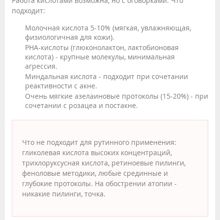
Работа кислотами возможна, но с оговорками. Что
подходит:
Молочная кислота 5-10% (мягкая, увлажняющая,
физиологичная для кожи).
PHA-кислоты (глюконолактон, лактобионовая
кислота) - крупные молекулы, минимальная
агрессия.
Миндальная кислота - подходит при сочетании
реактивности с акне.
Очень мягкие азелаиновые протоколы (15-20%) - при
сочетании с розацеа и постакне.
Что не подходит для рутинного применения:
гликолевая кислота высоких концентраций,
трихлоруксусная кислота, ретиноевые пилинги,
феноловые методики, любые срединные и
глубокие протоколы. На обострении атопии -
никакие пилинги, точка.