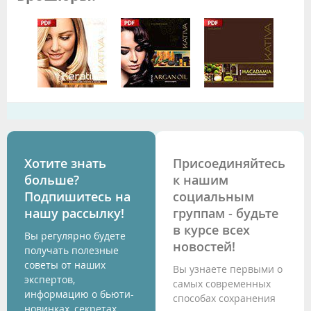
Хотите знать
Присоединяйтесь
больше?
к нашим
Подпишитесь на
социальным
нашу рассылку!
группам - будьте
в курсе всех
Вы регулярно будете
новостей!
получать полезные
советы от наших
Вы узнаете первыми о
экспертов,
самых современных
информацию о бьюти-
способах сохранения
новинках, секретах