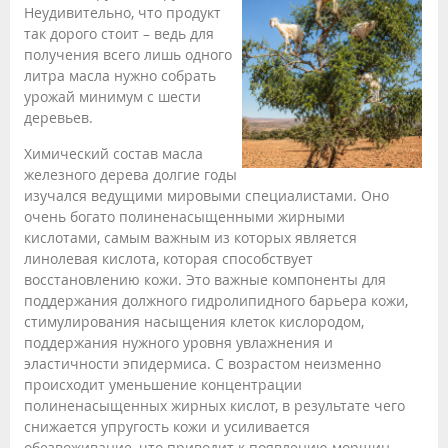
Неудивительно, что продукт
так дорого стоит – ведь для
получения всего лишь одного
литра масла нужно собрать
урожай минимум с шести
деревьев.
Химический состав масла
железного дерева долгие годы
изучался ведущими мировыми специалистами. Оно
очень богато полиненасыщенными жирными
кислотами, самым важным из которых является
линолевая кислота, которая способствует
восстановлению кожи. Это важные компоненты для
поддержания должного гидролипидного барьера кожи,
стимулирования насыщения клеток кислородом,
поддержания нужного уровня увлажнения и
эластичности эпидермиса. С возрастом неизменно
происходит уменьшение концентрации
полиненасыщенных жирных кислот, в результате чего
снижается упругость кожи и усиливается
обезвоживание, что приводит к появлению морщин.