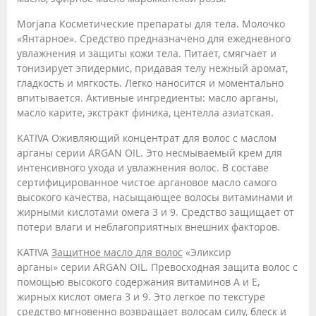
Morjana Косметические препараты для тела. Молочко
«Янтарное». Средство предназначено для ежедневного
увлажнения и защиты кожи тела. Питает, смягчает и
тонизирует эпидермис, придавая телу нежный аромат,
гладкость и мягкость. Легко наносится и моментально
впитывается. Активные ингредиенты: масло арганы,
масло карите, экстракт финика, центелла азиатская.
KATIVA Оживляющий концентрат для волос с маслом
арганы серии ARGAN OIL. Это несмываемый крем для
интенсивного ухода и увлажнения волос. В составе
сертифицированное чистое аргановое масло самого
высокого качества, насыщающее волосы витаминами и
жирными кислотами омега 3 и 9. Средство защищает от
потери влаги и неблагоприятных внешних факторов.
KATIVA
Защитное масло для волос
«Эликсир
арганы» серии ARGAN OIL. Превосходная защита волос с
помощью высокого содержания витаминов А и Е,
жирных кислот омега 3 и 9. Это легкое по текстуре
средство мгновенно возвращает волосам силу, блеск и