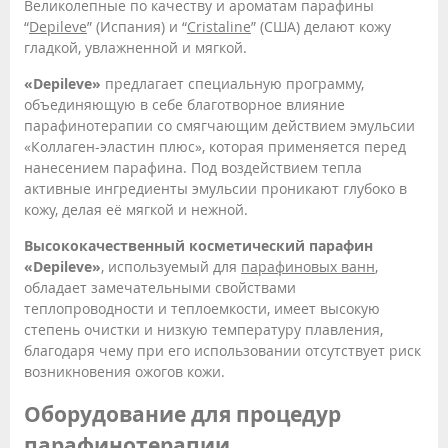
Великолепные по качеству и ароматам парафины
“
Depileve
” (Испания) и “
Cristaline
” (США) делают кожу
гладкой, увлажненной и мягкой.
«Depileve»
предлагает специальную программу,
объединяющую в себе благотворное влияние
парафинотерапии со смягчающим действием эмульсии
«Коллаген-эластин плюс», которая применяется перед
нанесением парафина. Под воздействием тепла
активные ингредиенты эмульсии проникают глубоко в
кожу, делая её мягкой и нежной.
Высококачественный косметический парафин
«Depileve»
, используемый для
парафиновых ванн
,
обладает замечательными свойствами
теплопроводности и теплоемкости, имеет высокую
степень очистки и низкую температуру плавления,
благодаря чему при его использовании отсутствует риск
возникновения ожогов кожи.
Оборудование для процедур
парафинотерапии